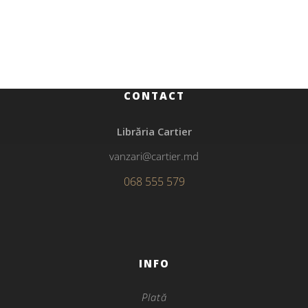
Arta tradițională din Republica Moldova
CONTACT
Librăria Cartier
vanzari@cartier.md
068 555 579
INFO
Plată