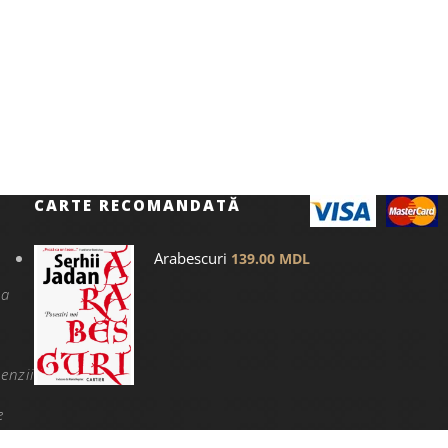
CARTE RECOMANDATĂ
Arabescuri
139.00
MDL
na
enzii
e