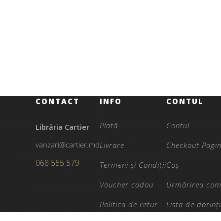
Copii și adolescenți
186.00
MDL
Băiețelul din coliba albastră
CONTACT
INFO
CONTUL
Plată
Contul
Librăria Cartier
vanzari@cartier.md
Livrare
Checkout Pagi
068 555 579
Termeni și Condiții
Coș
Voucher cadou
Urmărirea com
Politica de retur
Lista de dorinț