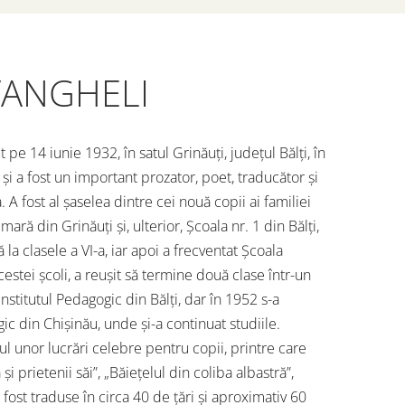
VANGHELI
e 14 iunie 1932, în satul Grinăuți, județul Bălți, în
i a fost un important prozator, poet, traducător și
A fost al șaselea dintre cei nouă copii ai familiei
mară din Grinăuți și, ulterior, Școala nr. 1 din Bălți,
la clasele a VI-a, iar apoi a frecventat Școala
cestei școli, a reușit să termine două clase într-un
a Institutul Pedagogic din Bălți, dar în 1952 s-a
gic din Chișinău, unde și-a continuat studiile.
ul unor lucrări celebre pentru copii, printre care
și prietenii săi”, „Băiețelul din coliba albastră”,
 fost traduse în circa 40 de țări și aproximativ 60