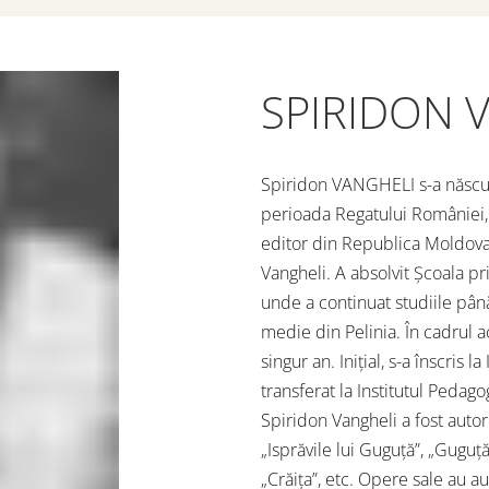
SPIRIDON 
Spiridon VANGHELI s-a născut p
perioada Regatului României, ș
editor din Republica Moldova. 
Vangheli. A absolvit Școala pri
unde a continuat studiile până 
medie din Pelinia. În cadrul a
singur an. Inițial, s-a înscris l
transferat la Institutul Pedago
Spiridon Vangheli a fost autor
„Isprăvile lui Guguță”, „Guguță 
„Crăița”, etc. Opere sale au au