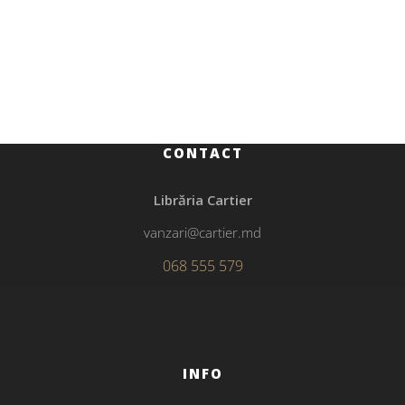
111.00
MDL
Scurtă istorie a dezastrelor naturale
CONTACT
Librăria Cartier
vanzari@cartier.md
068 555 579
INFO