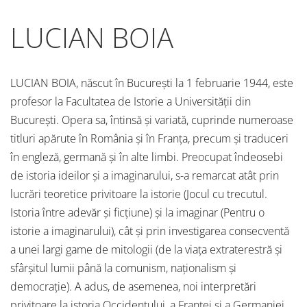
LUCIAN BOIA
LUCIAN BOIA, născut în Bucureşti la 1 februarie 1944, este
profesor la Facultatea de Istorie a Universităţii din
Bucureşti. Opera sa, întinsă şi variată, cuprinde numeroase
titluri apărute în România şi în Franţa, precum şi traduceri
în engleză, germană şi în alte limbi. Preocupat îndeosebi
de istoria ideilor şi a imaginarului, s-a remarcat atât prin
lucrări teoretice privitoare la istorie (Jocul cu trecutul.
Istoria între adevăr şi ficţiune) şi la imaginar (Pentru o
istorie a imaginarului), cât şi prin investigarea consecventă
a unei largi game de mitologii (de la viaţa extraterestră şi
sfârşitul lumii până la comunism, naţionalism şi
democraţie). A adus, de asemenea, noi interpretări
privitoare la istoria Occidentului, a Franţei şi a Germaniei.