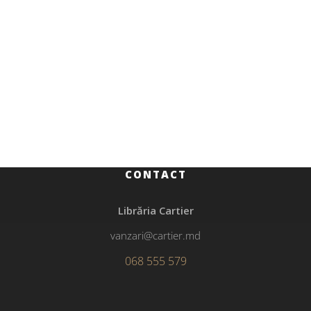
Beletristică
Bărbatul care aduce fericirea
CONTACT
Librăria Cartier
vanzari@cartier.md
068 555 579