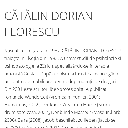
CĂTĂLIN DORIAN
FLORESCU
Născut la Timișoara în 1967, CĂTĂLIN DORIAN FLORESCU
trăiește în Elveția din 1982. A urmat studii de psihologie și
psihopatologie la Zürich, specializându-se în terapia
umanistă Gestalt. După absolvire a lucrat ca psiholog într-
un centru de reabilitare pentru dependenții de droguri.
Din 2001 este scriitor liber-profesionist. A publicat
romanele Wunderzeit (Vremea minunilor, 2001;
Humanitas, 2022), Der kurze Weg nach Hause (Scurtul
drum spre casă, 2002), Der blinde Masseur (Maseurul orb,
2006), Zaira (2008), Jacob beschließt zu lieben (Jacob se
hotărăște să iubească, 2011; în curs de apariție la