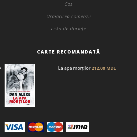
Coș
Urmărirea comenzii
Lista de dorințe
CARTE RECOMANDATĂ
La apa morților
212.00
MDL