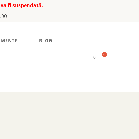
 va fi suspendată.
7.00
IMENTE
BLOG
0
0