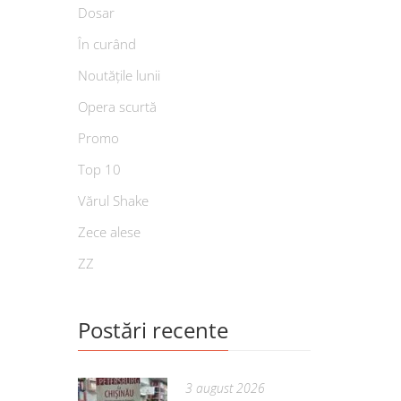
Dosar
În curând
Noutățile lunii
Opera scurtă
Promo
Top 10
Vărul Shake
Zece alese
ZZ
Postări recente
3 august 2026