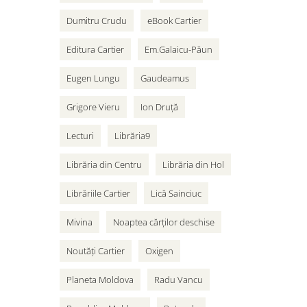
Dumitru Crudu
eBook Cartier
Editura Cartier
Em.Galaicu-Păun
Eugen Lungu
Gaudeamus
Grigore Vieru
Ion Druță
Lecturi
Librăria9
Librăria din Centru
Librăria din Hol
Librăriile Cartier
Lică Sainciuc
Mivina
Noaptea cărților deschise
Noutăți Cartier
Oxigen
Planeta Moldova
Radu Vancu