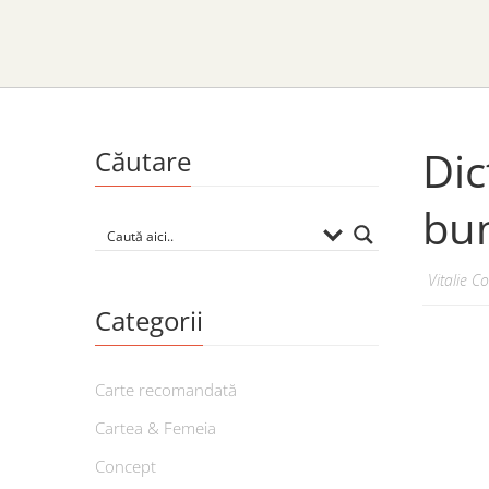
Dic
Căutare
bu
Vitalie C
Categorii
Carte recomandată
Cartea & Femeia
Concept