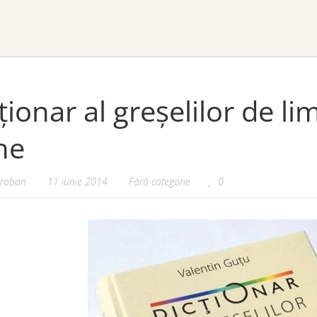
ționar al greșelilor de limb
ne
oroban
11 iunie 2014
Fără categorie
0