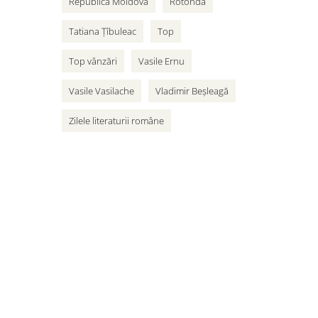
Republica Moldova
Rotonda
Tatiana Țîbuleac
Top
Top vânzări
Vasile Ernu
Vasile Vasilache
Vladimir Beșleagă
Zilele literaturii române