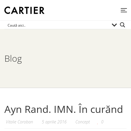
Blog
Ayn Rand. IMN. În curănd
Vitalie Coroban
5 aprilie 2016
Concept
0