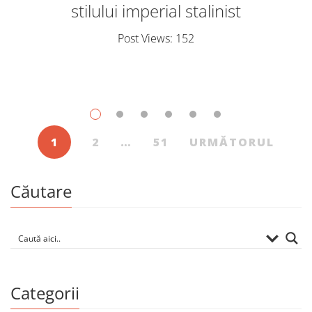
stilului imperial stalinist
Post Views: 152
1
2
…
51
URMĂTORUL
Căutare
Categorii