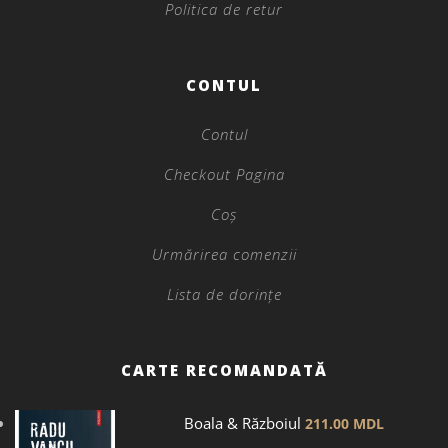
Politica de retur
CONTUL
Contul
Checkout Pagina
Coș
Urmărirea comenzii
Lista de dorințe
CARTE RECOMANDATĂ
Boala & Războiul
211.00
MDL