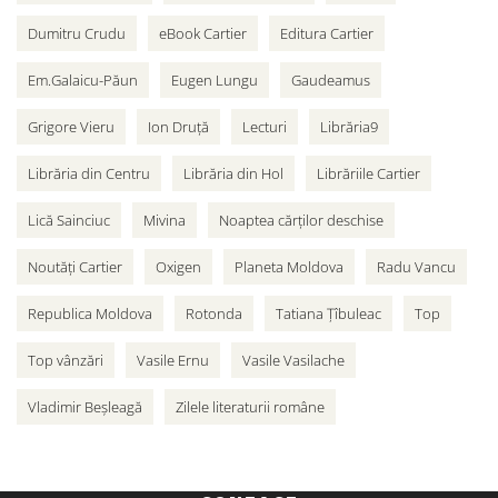
Dumitru Crudu
eBook Cartier
Editura Cartier
Em.Galaicu-Păun
Eugen Lungu
Gaudeamus
Grigore Vieru
Ion Druță
Lecturi
Librăria9
Librăria din Centru
Librăria din Hol
Librăriile Cartier
Lică Sainciuc
Mivina
Noaptea cărților deschise
Noutăți Cartier
Oxigen
Planeta Moldova
Radu Vancu
Republica Moldova
Rotonda
Tatiana Țîbuleac
Top
Top vânzări
Vasile Ernu
Vasile Vasilache
Vladimir Beșleagă
Zilele literaturii române