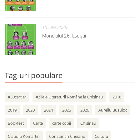
10 iulie 2026
Mondialul 26. Eseiștii
Tag-uri populare
#30cartier
#Zilele Literaturii Române la Chișinău
2018
2019
2020
2024
2025
2026
Aureliu Busuioc
Bookfest
Carte
carte copii
Chișinău
Claudiu Komartin
Constantin Cheianu
Cultură