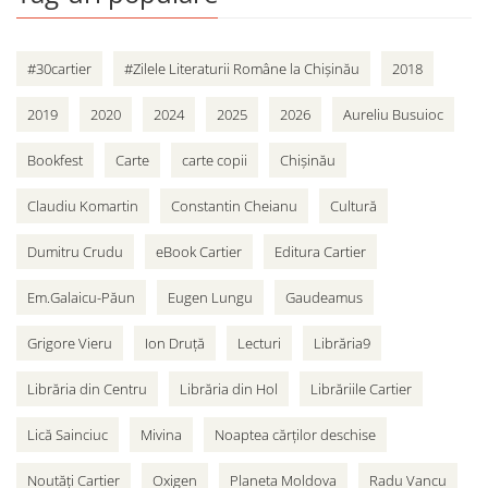
#30cartier
#Zilele Literaturii Române la Chișinău
2018
2019
2020
2024
2025
2026
Aureliu Busuioc
Bookfest
Carte
carte copii
Chișinău
Claudiu Komartin
Constantin Cheianu
Cultură
Dumitru Crudu
eBook Cartier
Editura Cartier
Em.Galaicu-Păun
Eugen Lungu
Gaudeamus
Grigore Vieru
Ion Druță
Lecturi
Librăria9
Librăria din Centru
Librăria din Hol
Librăriile Cartier
Lică Sainciuc
Mivina
Noaptea cărților deschise
Noutăți Cartier
Oxigen
Planeta Moldova
Radu Vancu