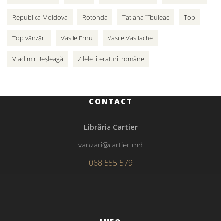
Republica Moldova
Rotonda
Tatiana Țîbuleac
Top
Top vânzări
Vasile Ernu
Vasile Vasilache
Vladimir Beșleagă
Zilele literaturii române
CONTACT
Librăria Cartier
vanzari@cartier.md
068 555 579