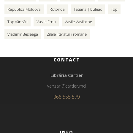
Republica Moldova
Rotonda
Tatiana Țîbuleac
Top
Top vânzări
Vasile Ernu
Vasile Vasilache
Vladimir Beșleagă
Zilele literaturii române
CONTACT
Librăria Cartier
vanzari@cartier.md
068 555 579
INFO