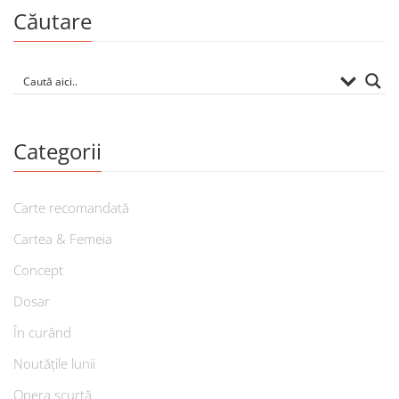
Căutare
Categorii
Carte recomandată
Cartea & Femeia
Concept
Dosar
În curând
Noutățile lunii
Opera scurtă