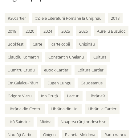
#30cartier
#Zilele Literaturii Române la Chișinău
2018
2019
2020
2024
2025
2026
Aureliu Busuioc
Bookfest
Carte
carte copii
Chișinău
Claudiu Komartin
Constantin Cheianu
Cultură
Dumitru Crudu
eBook Cartier
Editura Cartier
Em.Galaicu-Păun
Eugen Lungu
Gaudeamus
Grigore Vieru
Ion Druță
Lecturi
Librăria9
Librăria din Centru
Librăria din Hol
Librăriile Cartier
Lică Sainciuc
Mivina
Noaptea cărților deschise
Noutăți Cartier
Oxigen
Planeta Moldova
Radu Vancu