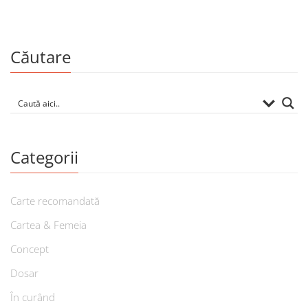
Căutare
Categorii
Carte recomandată
Cartea & Femeia
Concept
Dosar
În curând