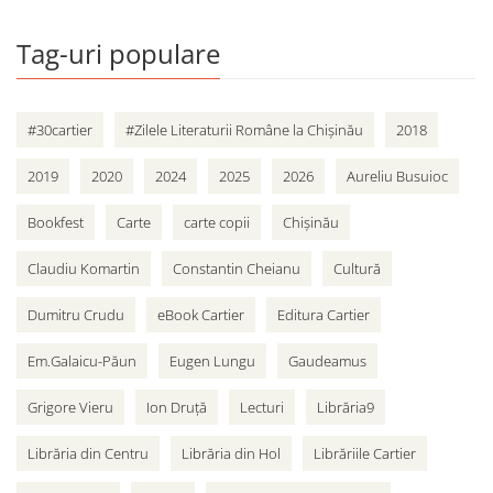
Tag-uri populare
#30cartier
#Zilele Literaturii Române la Chișinău
2018
2019
2020
2024
2025
2026
Aureliu Busuioc
Bookfest
Carte
carte copii
Chișinău
Claudiu Komartin
Constantin Cheianu
Cultură
Dumitru Crudu
eBook Cartier
Editura Cartier
Em.Galaicu-Păun
Eugen Lungu
Gaudeamus
Grigore Vieru
Ion Druță
Lecturi
Librăria9
Librăria din Centru
Librăria din Hol
Librăriile Cartier