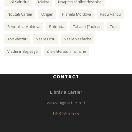
Lică Sainciuc
Mivina
Noaptea cărților deschise
Noutăți Cartier
Oxigen
Planeta Moldova
Radu Vancu
Republica Moldova
Rotonda
Tatiana Țîbuleac
Top
Top vânzări
Vasile Ernu
Vasile Vasilache
Vladimir Beșleagă
Zilele literaturii române
CONTACT
Librăria Cartier
vanzari@cartier.md
068 555 579