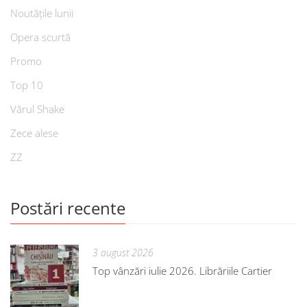
Noutățile lunii
Opera scurtă
Promo
Top 10
Vărul Shake
Zece alese
ZZ
Postări recente
3 august 2026
Top vânzări iulie 2026. Librăriile Cartier