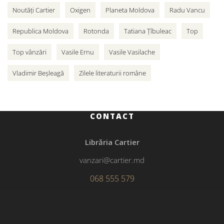
Noutăți Cartier
Oxigen
Planeta Moldova
Radu Vancu
Republica Moldova
Rotonda
Tatiana Țîbuleac
Top
Top vânzări
Vasile Ernu
Vasile Vasilache
Vladimir Beșleagă
Zilele literaturii române
CONTACT
Librăria Cartier
vanzari@cartier.md
068 555 579