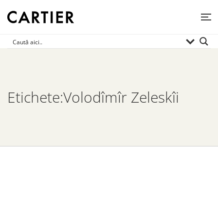
Etichete:Volodîmîr Zeleskîi