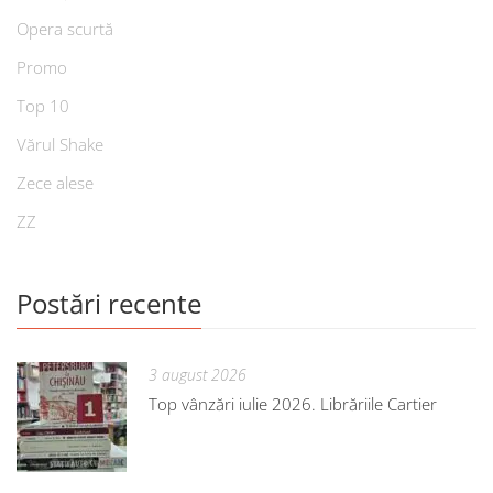
Opera scurtă
Promo
Top 10
Vărul Shake
Zece alese
ZZ
Postări recente
3 august 2026
Top vânzări iulie 2026. Librăriile Cartier