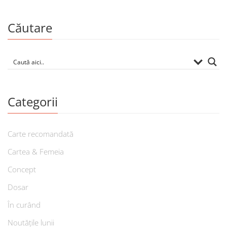
Căutare
Categorii
Carte recomandată
Cartea & Femeia
Concept
Dosar
În curând
Noutățile lunii