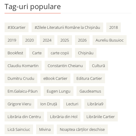
Tag-uri populare
#30cartier
#Zilele Literaturii Române la Chișinău
2018
2019
2020
2024
2025
2026
Aureliu Busuioc
Bookfest
Carte
carte copii
Chișinău
Claudiu Komartin
Constantin Cheianu
Cultură
Dumitru Crudu
eBook Cartier
Editura Cartier
Em.Galaicu-Păun
Eugen Lungu
Gaudeamus
Grigore Vieru
Ion Druță
Lecturi
Librăria9
Librăria din Centru
Librăria din Hol
Librăriile Cartier
Lică Sainciuc
Mivina
Noaptea cărților deschise