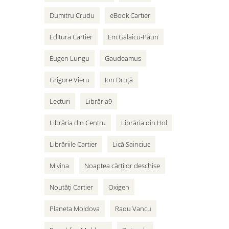
Dumitru Crudu
eBook Cartier
Editura Cartier
Em.Galaicu-Păun
Eugen Lungu
Gaudeamus
Grigore Vieru
Ion Druță
Lecturi
Librăria9
Librăria din Centru
Librăria din Hol
Librăriile Cartier
Lică Sainciuc
Mivina
Noaptea cărților deschise
Noutăți Cartier
Oxigen
Planeta Moldova
Radu Vancu