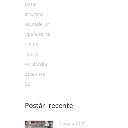
Dosar
În curând
Noutățile lunii
Opera scurtă
Promo
Top 10
Vărul Shake
Zece alese
ZZ
Postări recente
3 august 2026