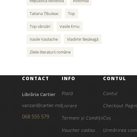
Republica Moldova
Rotonda
Tatiana Țîbuleac
Top
Top vânzări
Vasile Ernu
Vasile Vasilache
Vladimir Beșleagă
Zilele literaturii române
CONTACT
INFO
CONTUL
Plată
Contul
Librăria Cartier
vanzari@cartier.md
Livrare
Checkout Pagi
068 555 579
Termeni și Condiții
Coș
Voucher cadou
Urmărirea com