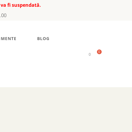
 va fi suspendată.
7.00
IMENTE
BLOG
0
0