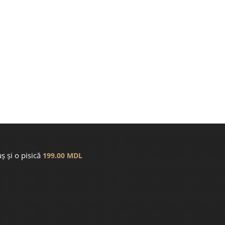
ș și o pisică
199.00
MDL