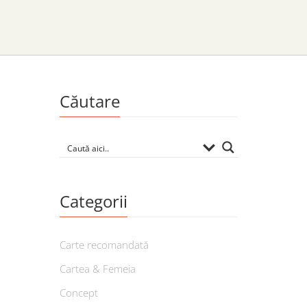
Căutare
Categorii
Carte recomandată
Cartea & Femeia
Concept