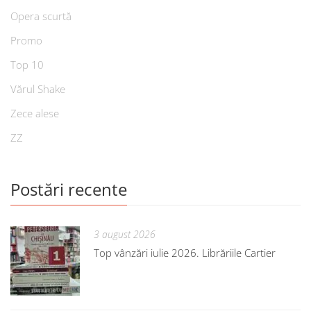
Opera scurtă
Promo
Top 10
Vărul Shake
Zece alese
ZZ
Postări recente
3 august 2026
Top vânzări iulie 2026. Librăriile Cartier