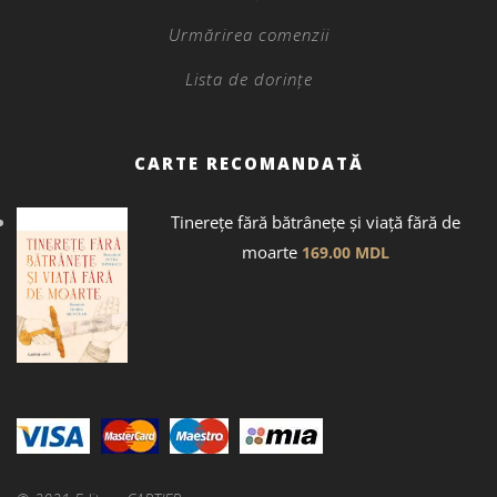
Urmărirea comenzii
Lista de dorințe
CARTE RECOMANDATĂ
Tinerețe fără bătrânețe și viață fără de
moarte
169.00
MDL