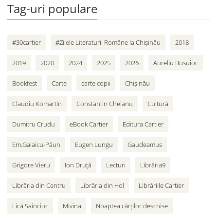
Tag-uri populare
#30cartier
#Zilele Literaturii Române la Chișinău
2018
2019
2020
2024
2025
2026
Aureliu Busuioc
Bookfest
Carte
carte copii
Chișinău
Claudiu Komartin
Constantin Cheianu
Cultură
Dumitru Crudu
eBook Cartier
Editura Cartier
Em.Galaicu-Păun
Eugen Lungu
Gaudeamus
Grigore Vieru
Ion Druță
Lecturi
Librăria9
Librăria din Centru
Librăria din Hol
Librăriile Cartier
Lică Sainciuc
Mivina
Noaptea cărților deschise