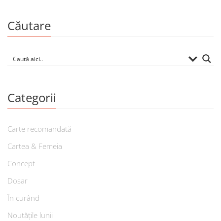
Căutare
Categorii
Carte recomandată
Cartea & Femeia
Concept
Dosar
În curând
Noutățile lunii