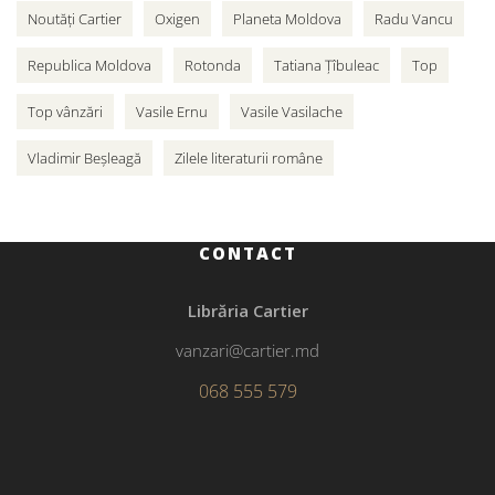
Noutăți Cartier
Oxigen
Planeta Moldova
Radu Vancu
Republica Moldova
Rotonda
Tatiana Țîbuleac
Top
Top vânzări
Vasile Ernu
Vasile Vasilache
Vladimir Beșleagă
Zilele literaturii române
CONTACT
Librăria Cartier
vanzari@cartier.md
068 555 579