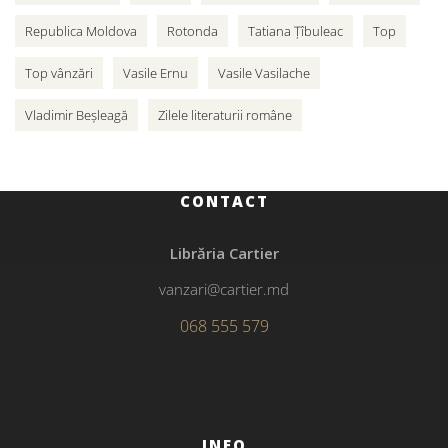
Republica Moldova
Rotonda
Tatiana Țîbuleac
Top
Top vânzări
Vasile Ernu
Vasile Vasilache
Vladimir Beșleagă
Zilele literaturii române
CONTACT
Librăria Cartier
vanzari@cartier.md
068 555 579
INFO