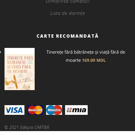
Urmărirea comenzii
Lista de dorințe
CARTE RECOMANDATĂ
Tinerețe fără bătrânețe și viață fără de
moarte
169.00
MDL
© 2021 Editura CARTIER.