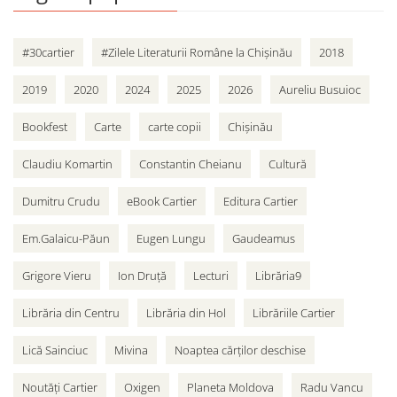
#30cartier
#Zilele Literaturii Române la Chișinău
2018
2019
2020
2024
2025
2026
Aureliu Busuioc
Bookfest
Carte
carte copii
Chișinău
Claudiu Komartin
Constantin Cheianu
Cultură
Dumitru Crudu
eBook Cartier
Editura Cartier
Em.Galaicu-Păun
Eugen Lungu
Gaudeamus
Grigore Vieru
Ion Druță
Lecturi
Librăria9
Librăria din Centru
Librăria din Hol
Librăriile Cartier
Lică Sainciuc
Mivina
Noaptea cărților deschise
Noutăți Cartier
Oxigen
Planeta Moldova
Radu Vancu