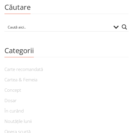
Căutare
Categorii
Carte recomandată
Cartea & Femeia
Concept
Dosar
În curând
Noutățile lunii
Opera scurtă