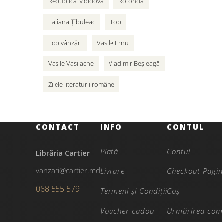
Republica Moldova
Rotonda
Tatiana Țîbuleac
Top
Top vânzări
Vasile Ernu
Vasile Vasilache
Vladimir Beșleagă
Zilele literaturii române
CONTACT
INFO
CONTUL
Plată
Contul
Librăria Cartier
vanzari@cartier.md
Livrare
Checkout Pagi
068 555 579
Termeni și Condiții
Coș
Voucher cadou
Urmărirea com