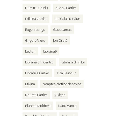
Dumitru Crudu
eBook Cartier
Editura Cartier
Em.Galaicu-Păun
Eugen Lungu
Gaudeamus
Grigore Vieru
Ion Druță
Lecturi
Librăria9
Librăria din Centru
Librăria din Hol
Librăriile Cartier
Lică Sainciuc
Mivina
Noaptea cărților deschise
Noutăți Cartier
Oxigen
Planeta Moldova
Radu Vancu