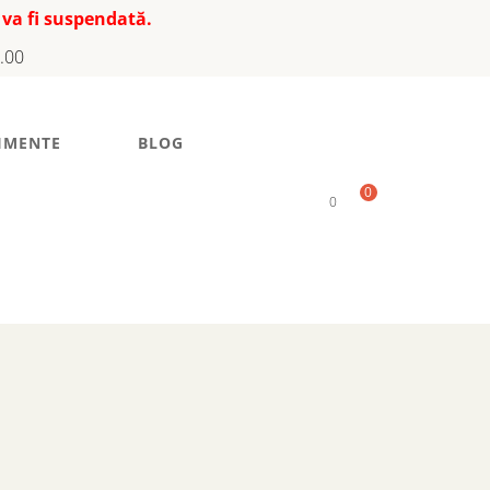
 va fi suspendată.
7.00
IMENTE
BLOG
0
0