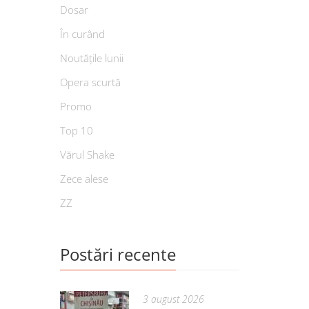
Dosar
În curând
Noutățile lunii
Opera scurtă
Promo
Top 10
Vărul Shake
Zece alese
ZZ
Postări recente
3 august 2026