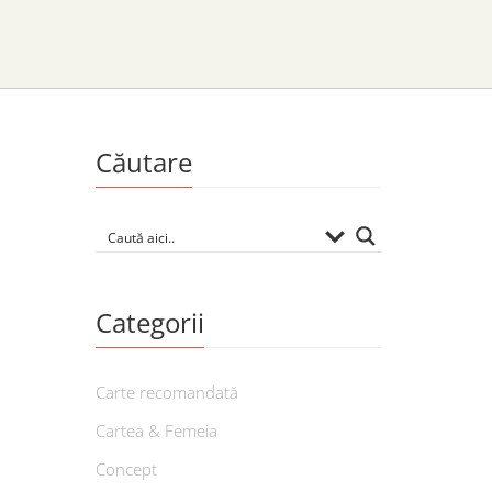
Căutare
Categorii
Carte recomandată
Cartea & Femeia
Concept