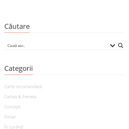
Căutare
Categorii
Carte recomandată
Cartea & Femeia
Concept
Dosar
În curând