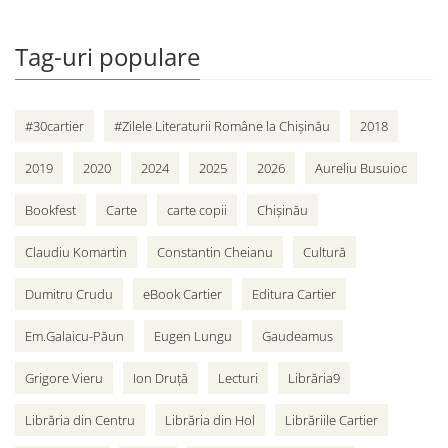
Tag-uri populare
#30cartier
#Zilele Literaturii Române la Chișinău
2018
2019
2020
2024
2025
2026
Aureliu Busuioc
Bookfest
Carte
carte copii
Chișinău
Claudiu Komartin
Constantin Cheianu
Cultură
Dumitru Crudu
eBook Cartier
Editura Cartier
Em.Galaicu-Păun
Eugen Lungu
Gaudeamus
Grigore Vieru
Ion Druță
Lecturi
Librăria9
Librăria din Centru
Librăria din Hol
Librăriile Cartier