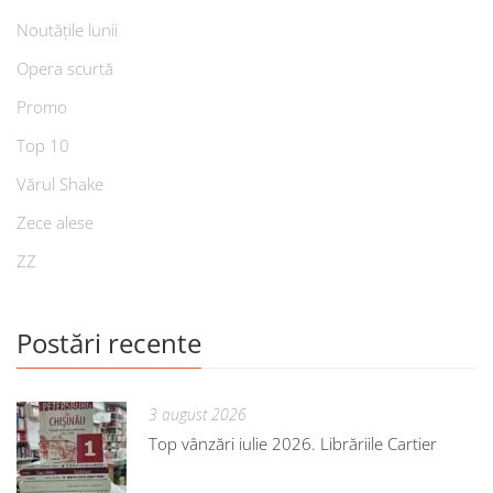
Noutățile lunii
Opera scurtă
Promo
Top 10
Vărul Shake
Zece alese
ZZ
Postări recente
3 august 2026
Top vânzări iulie 2026. Librăriile Cartier