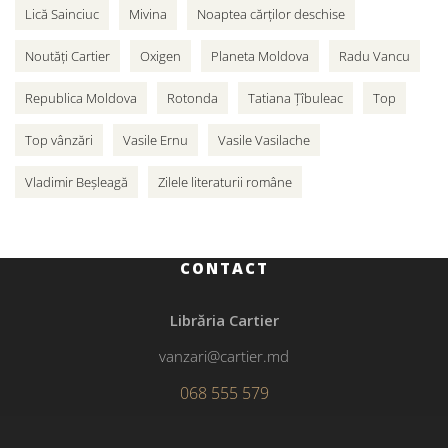
Lică Sainciuc
Mivina
Noaptea cărților deschise
Noutăți Cartier
Oxigen
Planeta Moldova
Radu Vancu
Republica Moldova
Rotonda
Tatiana Țîbuleac
Top
Top vânzări
Vasile Ernu
Vasile Vasilache
Vladimir Beșleagă
Zilele literaturii române
CONTACT
Librăria Cartier
vanzari@cartier.md
068 555 579