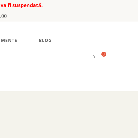
 va fi suspendată.
7.00
IMENTE
BLOG
0
0