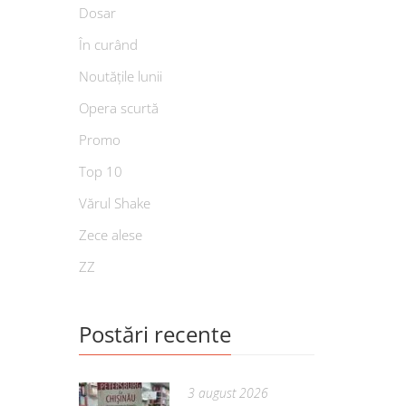
Dosar
În curând
Noutățile lunii
Opera scurtă
Promo
Top 10
Vărul Shake
Zece alese
ZZ
Postări recente
3 august 2026