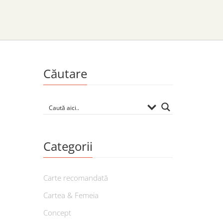
Căutare
Categorii
Carte recomandată
Cartea & Femeia
Concept