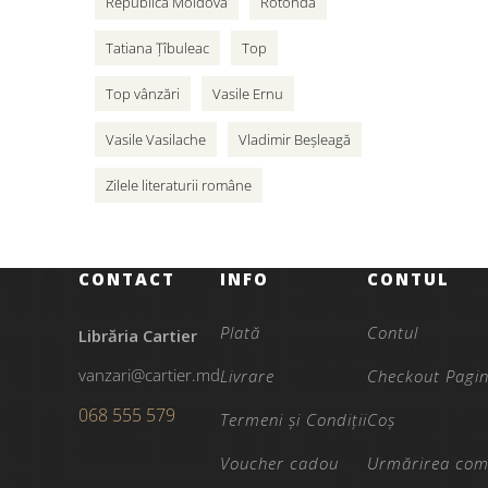
Republica Moldova
Rotonda
Tatiana Țîbuleac
Top
Top vânzări
Vasile Ernu
Vasile Vasilache
Vladimir Beșleagă
Zilele literaturii române
CONTACT
INFO
CONTUL
Plată
Contul
Librăria Cartier
vanzari@cartier.md
Livrare
Checkout Pagi
068 555 579
Termeni și Condiții
Coș
Voucher cadou
Urmărirea com