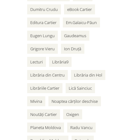
Dumitru Crudu
eBook Cartier
Editura Cartier
Em.Galaicu-Păun
Eugen Lungu
Gaudeamus
Grigore Vieru
Ion Druță
Lecturi
Librăria9
Librăria din Centru
Librăria din Hol
Librăriile Cartier
Lică Sainciuc
Mivina
Noaptea cărților deschise
Noutăți Cartier
Oxigen
Planeta Moldova
Radu Vancu