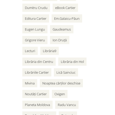
Dumitru Crudu
eBook Cartier
Editura Cartier
Em.Galaicu-Păun
Eugen Lungu
Gaudeamus
Grigore Vieru
Ion Druță
Lecturi
Librăria9
Librăria din Centru
Librăria din Hol
Librăriile Cartier
Lică Sainciuc
Mivina
Noaptea cărților deschise
Noutăți Cartier
Oxigen
Planeta Moldova
Radu Vancu