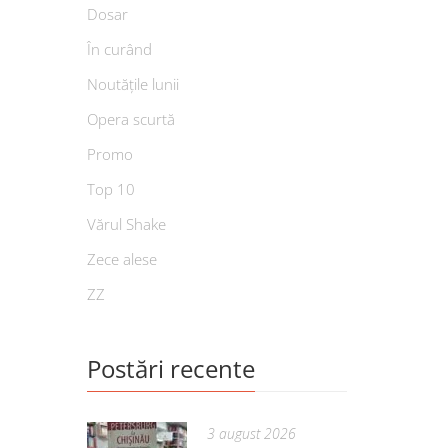
Dosar
În curând
Noutățile lunii
Opera scurtă
Promo
Top 10
Vărul Shake
Zece alese
ZZ
Postări recente
3 august 2026