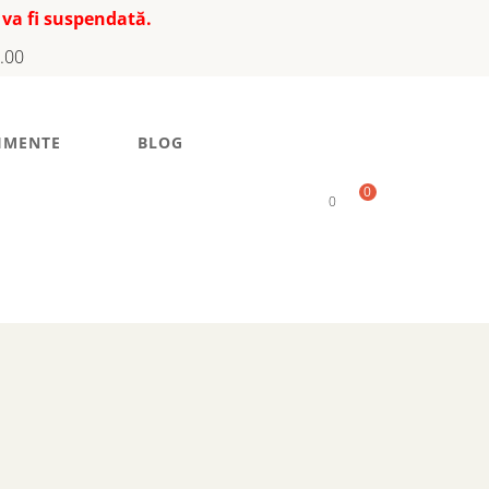
 va fi suspendată.
7.00
IMENTE
BLOG
0
0