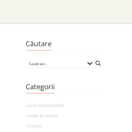
Căutare
Categorii
Carte recomandată
Cartea & Femeia
Concept