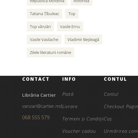
Republica Moldova
Rotonda
Tatiana Țîbuleac
Top
Top vânzări
Vasile Ernu
Vasile Vasilache
Vladimir Beșleagă
Zilele literaturii române
CONTACT
INFO
CONTUL
Plată
Contul
Librăria Cartier
vanzari@cartier.md
Livrare
Checkout Pagi
068 555 579
Termeni și Condiții
Coș
Voucher cadou
Urmărirea com