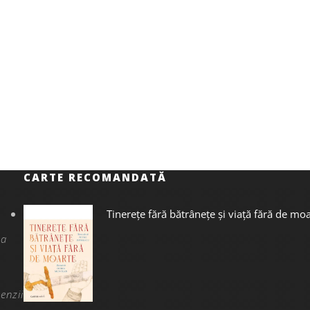
CARTE RECOMANDATĂ
Tinerețe fără bătrânețe și viață fără de mo
na
enzii