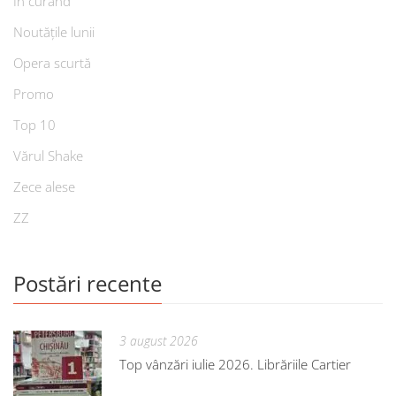
În curând
Noutățile lunii
Opera scurtă
Promo
Top 10
Vărul Shake
Zece alese
ZZ
Postări recente
3 august 2026
Top vânzări iulie 2026. Librăriile Cartier