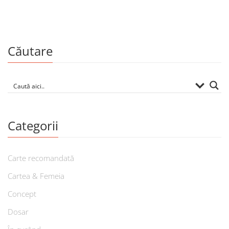
Căutare
Categorii
Carte recomandată
Cartea & Femeia
Concept
Dosar