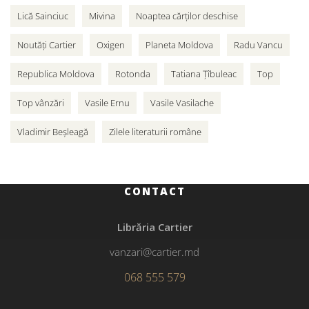
Lică Sainciuc
Mivina
Noaptea cărților deschise
Noutăți Cartier
Oxigen
Planeta Moldova
Radu Vancu
Republica Moldova
Rotonda
Tatiana Țîbuleac
Top
Top vânzări
Vasile Ernu
Vasile Vasilache
Vladimir Beșleagă
Zilele literaturii române
CONTACT
Librăria Cartier
vanzari@cartier.md
068 555 579