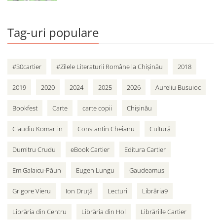
Tag-uri populare
#30cartier
#Zilele Literaturii Române la Chișinău
2018
2019
2020
2024
2025
2026
Aureliu Busuioc
Bookfest
Carte
carte copii
Chișinău
Claudiu Komartin
Constantin Cheianu
Cultură
Dumitru Crudu
eBook Cartier
Editura Cartier
Em.Galaicu-Păun
Eugen Lungu
Gaudeamus
Grigore Vieru
Ion Druță
Lecturi
Librăria9
Librăria din Centru
Librăria din Hol
Librăriile Cartier