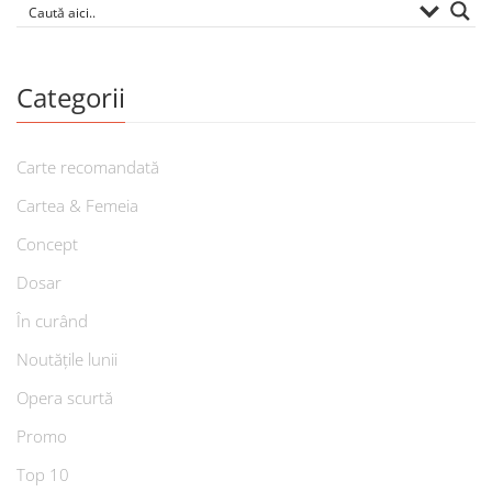
Categorii
Carte recomandată
Cartea & Femeia
Concept
Dosar
În curând
Noutățile lunii
Opera scurtă
Promo
Top 10