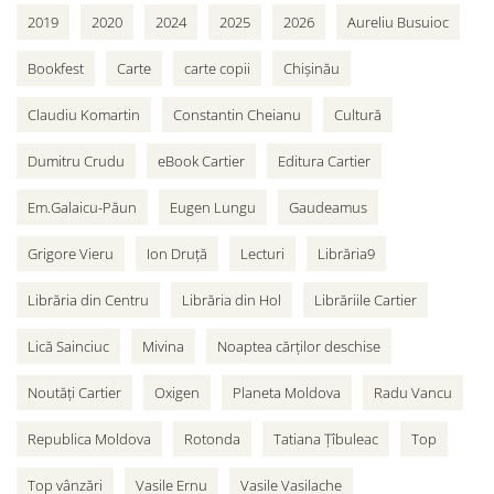
2019
2020
2024
2025
2026
Aureliu Busuioc
Bookfest
Carte
carte copii
Chișinău
Claudiu Komartin
Constantin Cheianu
Cultură
Dumitru Crudu
eBook Cartier
Editura Cartier
Em.Galaicu-Păun
Eugen Lungu
Gaudeamus
Grigore Vieru
Ion Druță
Lecturi
Librăria9
Librăria din Centru
Librăria din Hol
Librăriile Cartier
Lică Sainciuc
Mivina
Noaptea cărților deschise
Noutăți Cartier
Oxigen
Planeta Moldova
Radu Vancu
Republica Moldova
Rotonda
Tatiana Țîbuleac
Top
Top vânzări
Vasile Ernu
Vasile Vasilache