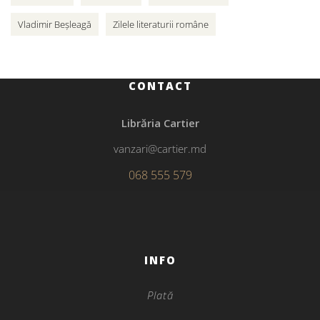
Vladimir Beșleagă
Zilele literaturii române
CONTACT
Librăria Cartier
vanzari@cartier.md
068 555 579
INFO
Plată