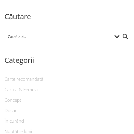
Căutare
Categorii
Carte recomandată
Cartea & Femeia
Concept
Dosar
În curând
Noutățile lunii