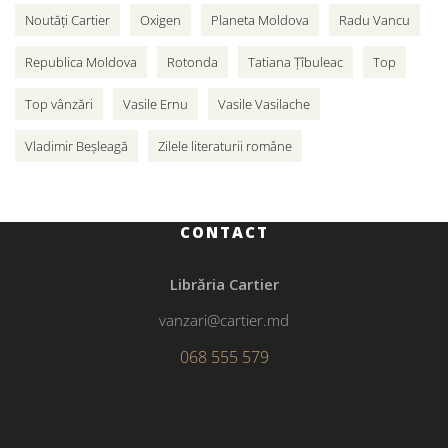
Noutăți Cartier
Oxigen
Planeta Moldova
Radu Vancu
Republica Moldova
Rotonda
Tatiana Țîbuleac
Top
Top vânzări
Vasile Ernu
Vasile Vasilache
Vladimir Beșleagă
Zilele literaturii române
CONTACT
Librăria Cartier
vanzari@cartier.md
068 555 579