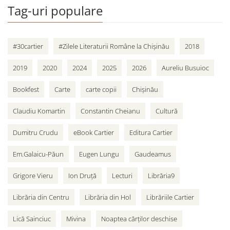
Tag-uri populare
#30cartier
#Zilele Literaturii Române la Chișinău
2018
2019
2020
2024
2025
2026
Aureliu Busuioc
Bookfest
Carte
carte copii
Chișinău
Claudiu Komartin
Constantin Cheianu
Cultură
Dumitru Crudu
eBook Cartier
Editura Cartier
Em.Galaicu-Păun
Eugen Lungu
Gaudeamus
Grigore Vieru
Ion Druță
Lecturi
Librăria9
Librăria din Centru
Librăria din Hol
Librăriile Cartier
Lică Sainciuc
Mivina
Noaptea cărților deschise