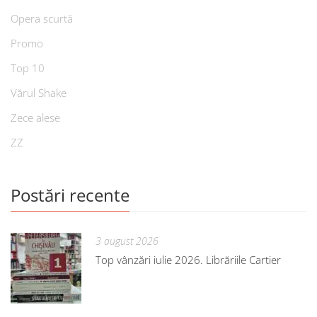
Opera scurtă
Promo
Top 10
Vărul Shake
Zece alese
ZZ
Postări recente
3 august 2026
Top vânzări iulie 2026. Librăriile Cartier