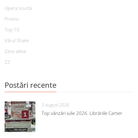
Opera scurtă
Promo
Top 10
Vărul Shake
Zece alese
ZZ
Postări recente
3 august 2026
Top vânzări iulie 2026. Librăriile Cartier