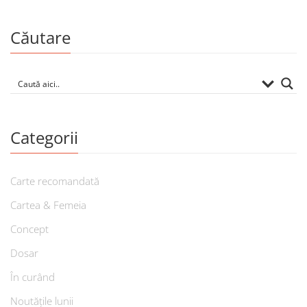
Căutare
Categorii
Carte recomandată
Cartea & Femeia
Concept
Dosar
În curând
Noutățile lunii