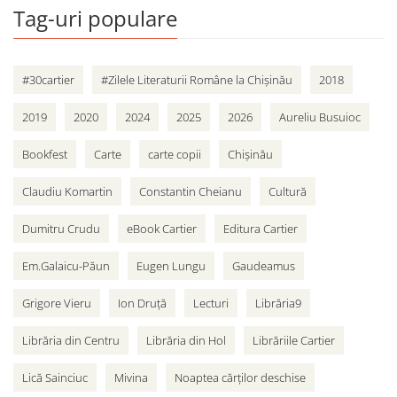
Tag-uri populare
#30cartier
#Zilele Literaturii Române la Chișinău
2018
2019
2020
2024
2025
2026
Aureliu Busuioc
Bookfest
Carte
carte copii
Chișinău
Claudiu Komartin
Constantin Cheianu
Cultură
Dumitru Crudu
eBook Cartier
Editura Cartier
Em.Galaicu-Păun
Eugen Lungu
Gaudeamus
Grigore Vieru
Ion Druță
Lecturi
Librăria9
Librăria din Centru
Librăria din Hol
Librăriile Cartier
Lică Sainciuc
Mivina
Noaptea cărților deschise