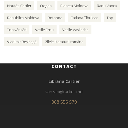
Noutăți Cartier
Oxigen
Planeta Moldova
Radu Vancu
Republica Moldova
Rotonda
Tatiana Țîbuleac
Top
Top vânzări
Vasile Ernu
Vasile Vasilache
Vladimir Beșleagă
Zilele literaturii române
CONTACT
Librăria Cartier
vanzari@cartier.md
068 555 579