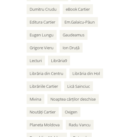
Dumitru Crudu
eBook Cartier
Editura Cartier
Em.Galaicu-Păun
Eugen Lungu
Gaudeamus
Grigore Vieru
Ion Druță
Lecturi
Librăria9
Librăria din Centru
Librăria din Hol
Librăriile Cartier
Lică Sainciuc
Mivina
Noaptea cărților deschise
Noutăți Cartier
Oxigen
Planeta Moldova
Radu Vancu