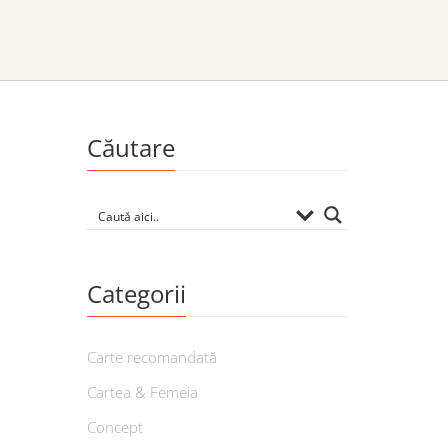
Căutare
Categorii
Carte recomandată
Cartea & Femeia
Concept