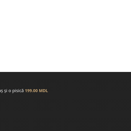
ș și o pisică
199.00
MDL