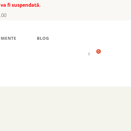
 va fi suspendată.
7.00
IMENTE
BLOG
0
0