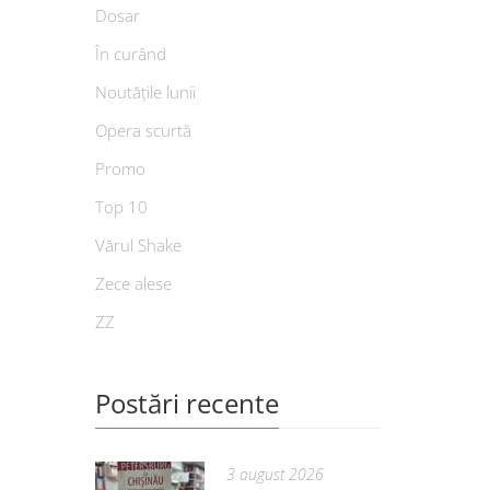
Dosar
În curând
Noutățile lunii
Opera scurtă
Promo
Top 10
Vărul Shake
Zece alese
ZZ
Postări recente
3 august 2026