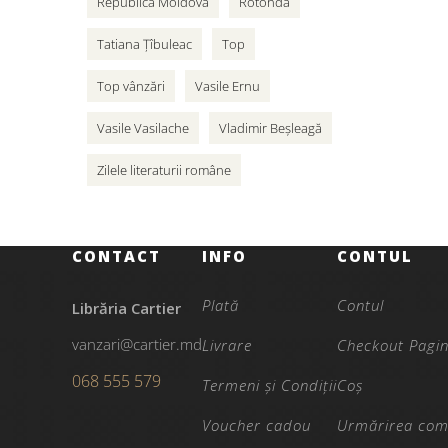
Republica Moldova
Rotonda
Tatiana Țîbuleac
Top
Top vânzări
Vasile Ernu
Vasile Vasilache
Vladimir Beșleagă
Zilele literaturii române
CONTACT
INFO
CONTUL
Plată
Contul
Librăria Cartier
vanzari@cartier.md
Livrare
Checkout Pagi
068 555 579
Termeni și Condiții
Coș
Voucher cadou
Urmărirea com