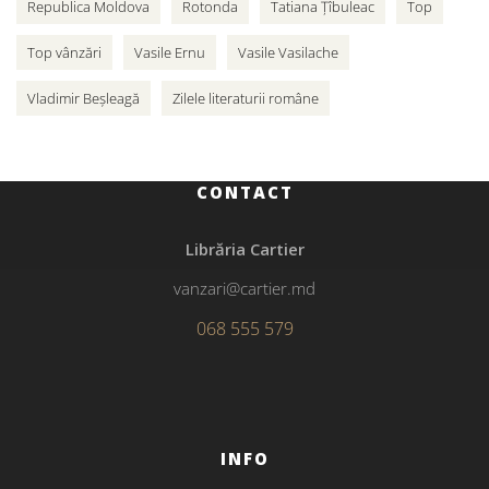
Republica Moldova
Rotonda
Tatiana Țîbuleac
Top
Top vânzări
Vasile Ernu
Vasile Vasilache
Vladimir Beșleagă
Zilele literaturii române
CONTACT
Librăria Cartier
vanzari@cartier.md
068 555 579
INFO