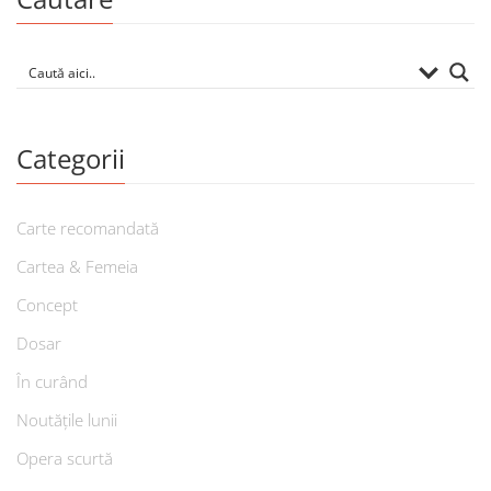
Categorii
Carte recomandată
Cartea & Femeia
Concept
Dosar
În curând
Noutățile lunii
Opera scurtă