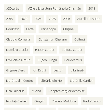
#30cartier
#Zilele Literaturii Române la Chișinău
2018
2019
2020
2024
2025
2026
Aureliu Busuioc
Bookfest
Carte
carte copii
Chișinău
Claudiu Komartin
Constantin Cheianu
Cultură
Dumitru Crudu
eBook Cartier
Editura Cartier
Em.Galaicu-Păun
Eugen Lungu
Gaudeamus
Grigore Vieru
Ion Druță
Lecturi
Librăria9
Librăria din Centru
Librăria din Hol
Librăriile Cartier
Lică Sainciuc
Mivina
Noaptea cărților deschise
Noutăți Cartier
Oxigen
Planeta Moldova
Radu Vancu