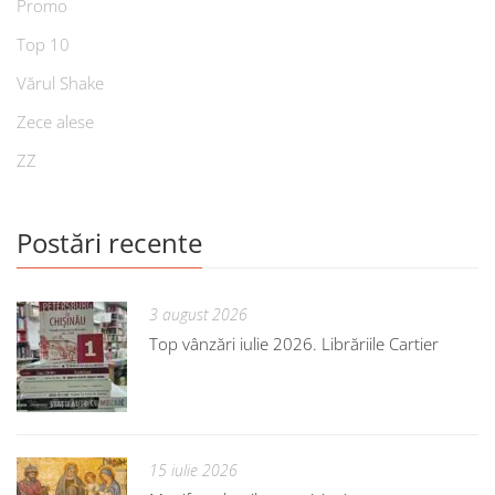
Promo
Top 10
Vărul Shake
Zece alese
ZZ
Postări recente
3 august 2026
Top vânzări iulie 2026. Librăriile Cartier
15 iulie 2026