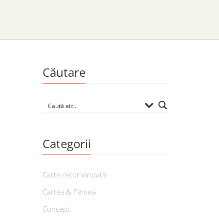
Căutare
Categorii
Carte recomandată
Cartea & Femeia
Concept