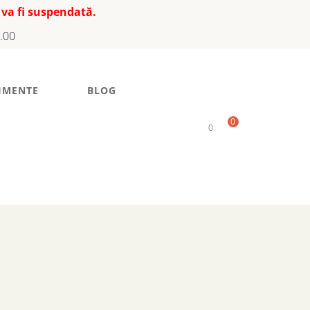
 va fi suspendată.
7.00
IMENTE
BLOG
0
0