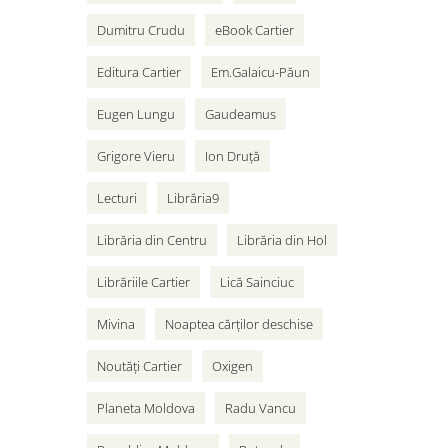
Dumitru Crudu
eBook Cartier
Editura Cartier
Em.Galaicu-Păun
Eugen Lungu
Gaudeamus
Grigore Vieru
Ion Druță
Lecturi
Librăria9
Librăria din Centru
Librăria din Hol
Librăriile Cartier
Lică Sainciuc
Mivina
Noaptea cărților deschise
Noutăți Cartier
Oxigen
Planeta Moldova
Radu Vancu