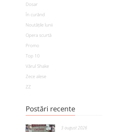
Dosar
În curând
Noutățile lunii
Opera scurtă
Promo
Top 10
Vărul Shake
Zece alese
ZZ
Postări recente
3 august 2026