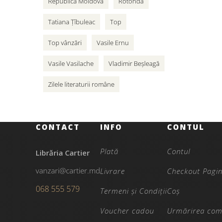
Republica Moldova
Rotonda
Tatiana Țîbuleac
Top
Top vânzări
Vasile Ernu
Vasile Vasilache
Vladimir Beșleagă
Zilele literaturii române
CONTACT
INFO
CONTUL
Plată
Contul
Librăria Cartier
vanzari@cartier.md
Livrare
Checkout Pagi
068 555 579
Termeni și Condiții
Coș
Voucher cadou
Urmărirea com