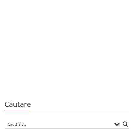
11 octombrie 2024
Dacă nu acum, atunci când?
„Conservele moldovenești”, cu steluță apăsat desenată pe
ele, agățate ca un pom de Crăciun pe turnul Spasski din
Kremlin, zăngănesc că vor vota împotriva aderării
Republicii Moldova la UE în […]
Căutare