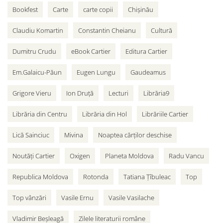
Bookfest
Carte
carte copii
Chișinău
Claudiu Komartin
Constantin Cheianu
Cultură
Dumitru Crudu
eBook Cartier
Editura Cartier
Em.Galaicu-Păun
Eugen Lungu
Gaudeamus
Grigore Vieru
Ion Druță
Lecturi
Librăria9
Librăria din Centru
Librăria din Hol
Librăriile Cartier
Lică Sainciuc
Mivina
Noaptea cărților deschise
Noutăți Cartier
Oxigen
Planeta Moldova
Radu Vancu
Republica Moldova
Rotonda
Tatiana Țîbuleac
Top
Top vânzări
Vasile Ernu
Vasile Vasilache
Vladimir Beșleagă
Zilele literaturii române