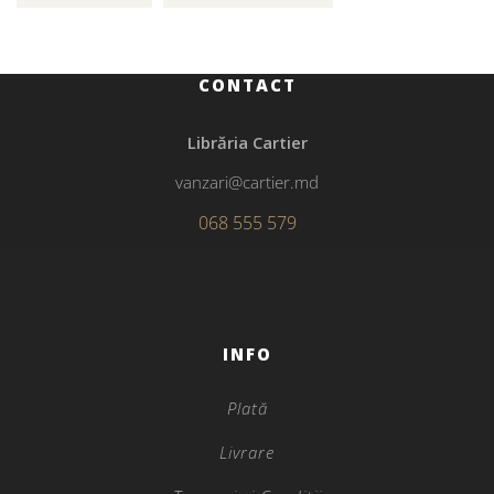
CONTACT
Librăria Cartier
vanzari@cartier.md
068 555 579
INFO
Plată
Livrare