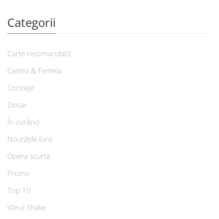
Categorii
Carte recomandată
Cartea & Femeia
Concept
Dosar
În curând
Noutățile lunii
Opera scurtă
Promo
Top 10
Vărul Shake