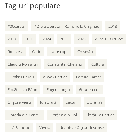
Tag-uri populare
#30cartier
#Zilele Literaturii Române la Chișinău
2018
2019
2020
2024
2025
2026
Aureliu Busuioc
Bookfest
Carte
carte copii
Chișinău
Claudiu Komartin
Constantin Cheianu
Cultură
Dumitru Crudu
eBook Cartier
Editura Cartier
Em.Galaicu-Păun
Eugen Lungu
Gaudeamus
Grigore Vieru
Ion Druță
Lecturi
Librăria9
Librăria din Centru
Librăria din Hol
Librăriile Cartier
Lică Sainciuc
Mivina
Noaptea cărților deschise