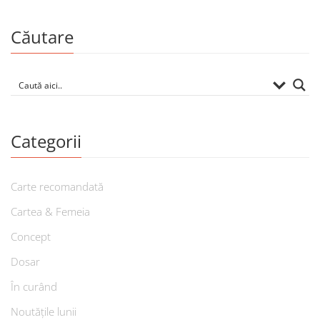
Căutare
Categorii
Carte recomandată
Cartea & Femeia
Concept
Dosar
În curând
Noutățile lunii