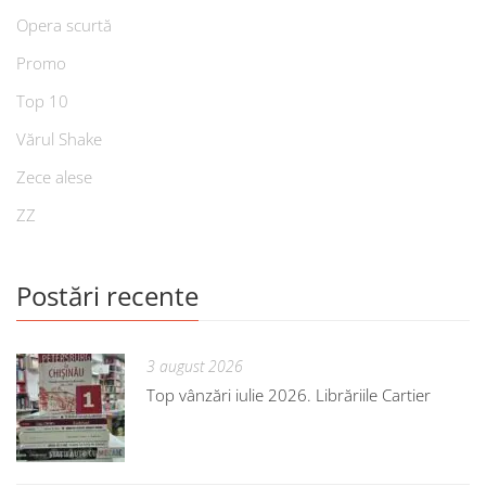
Opera scurtă
Promo
Top 10
Vărul Shake
Zece alese
ZZ
Postări recente
3 august 2026
Top vânzări iulie 2026. Librăriile Cartier