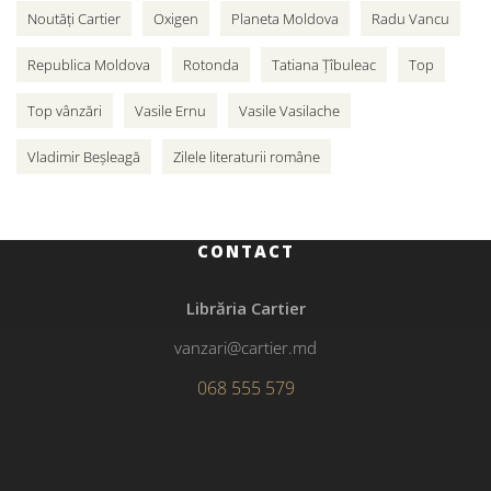
Noutăți Cartier
Oxigen
Planeta Moldova
Radu Vancu
Republica Moldova
Rotonda
Tatiana Țîbuleac
Top
Top vânzări
Vasile Ernu
Vasile Vasilache
Vladimir Beșleagă
Zilele literaturii române
CONTACT
Librăria Cartier
vanzari@cartier.md
068 555 579