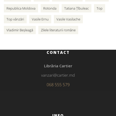
Republica Moldova
Rotonda
Tatiana Țîbuleac
Top
Top vânzări
Vasile Ernu
Vasile Vasilache
Vladimir Beșleagă
Zilele literaturii române
CONTACT
Librăria Cartier
vanzari@cartier.md
068 555 579
INFO