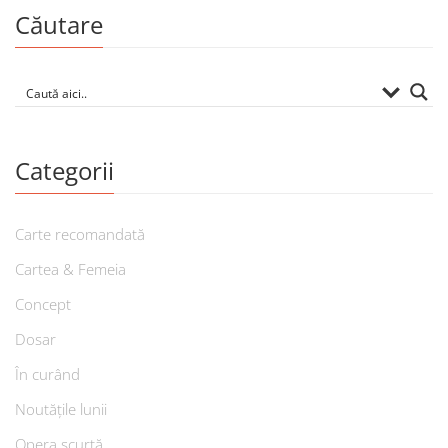
Căutare
Categorii
Carte recomandată
Cartea & Femeia
Concept
Dosar
În curând
Noutățile lunii
Opera scurtă