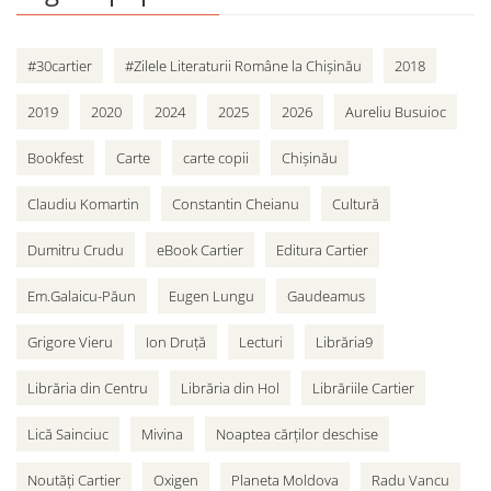
#30cartier
#Zilele Literaturii Române la Chișinău
2018
2019
2020
2024
2025
2026
Aureliu Busuioc
Bookfest
Carte
carte copii
Chișinău
Claudiu Komartin
Constantin Cheianu
Cultură
Dumitru Crudu
eBook Cartier
Editura Cartier
Em.Galaicu-Păun
Eugen Lungu
Gaudeamus
Grigore Vieru
Ion Druță
Lecturi
Librăria9
Librăria din Centru
Librăria din Hol
Librăriile Cartier
Lică Sainciuc
Mivina
Noaptea cărților deschise
Noutăți Cartier
Oxigen
Planeta Moldova
Radu Vancu