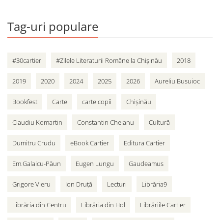
Tag-uri populare
#30cartier
#Zilele Literaturii Române la Chișinău
2018
2019
2020
2024
2025
2026
Aureliu Busuioc
Bookfest
Carte
carte copii
Chișinău
Claudiu Komartin
Constantin Cheianu
Cultură
Dumitru Crudu
eBook Cartier
Editura Cartier
Em.Galaicu-Păun
Eugen Lungu
Gaudeamus
Grigore Vieru
Ion Druță
Lecturi
Librăria9
Librăria din Centru
Librăria din Hol
Librăriile Cartier