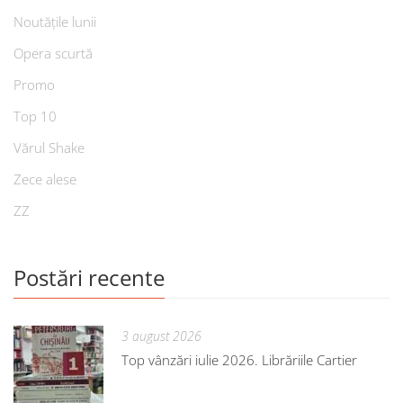
Noutățile lunii
Opera scurtă
Promo
Top 10
Vărul Shake
Zece alese
ZZ
Postări recente
3 august 2026
Top vânzări iulie 2026. Librăriile Cartier