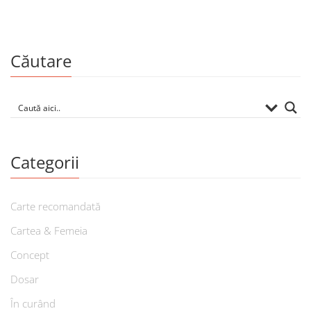
Căutare
Categorii
Carte recomandată
Cartea & Femeia
Concept
Dosar
În curând