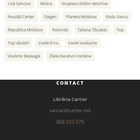
Lică Sainciuc
Mivina
Noaptea cărților deschise
Noutăți Cartier
Oxigen
Planeta Moldova
Radu Vancu
Republica Moldova
Rotonda
Tatiana Țîbuleac
Top
Top vânzări
Vasile Ernu
Vasile Vasilache
Vladimir Beșleagă
Zilele literaturii române
CONTACT
Librăria Cartier
vanzari@cartier.md
068 555 579