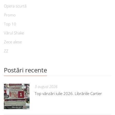
Opera scurtă
Promo
Top 10
Vărul Shake
Zece alese
ZZ
Postări recente
3 august 2026
Top vânzări iulie 2026. Librăriile Cartier