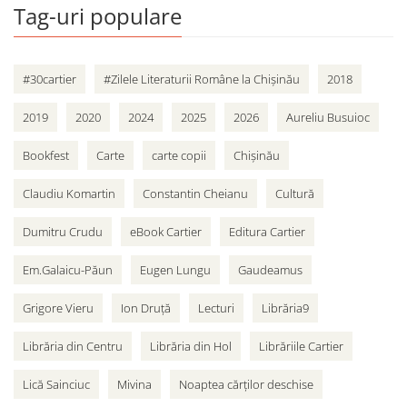
Tag-uri populare
#30cartier
#Zilele Literaturii Române la Chișinău
2018
2019
2020
2024
2025
2026
Aureliu Busuioc
Bookfest
Carte
carte copii
Chișinău
Claudiu Komartin
Constantin Cheianu
Cultură
Dumitru Crudu
eBook Cartier
Editura Cartier
Em.Galaicu-Păun
Eugen Lungu
Gaudeamus
Grigore Vieru
Ion Druță
Lecturi
Librăria9
Librăria din Centru
Librăria din Hol
Librăriile Cartier
Lică Sainciuc
Mivina
Noaptea cărților deschise