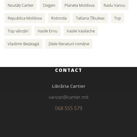
Noutăți Cartier
Oxigen
Planeta Moldova
Radu Vancu
Republica Moldova
Rotonda
Tatiana Țîbuleac
Top
Top vânzări
Vasile Ernu
Vasile Vasilache
Vladimir Beșleagă
Zilele literaturii române
CONTACT
Librăria Cartier
vanzari@cartier.md
068 555 579