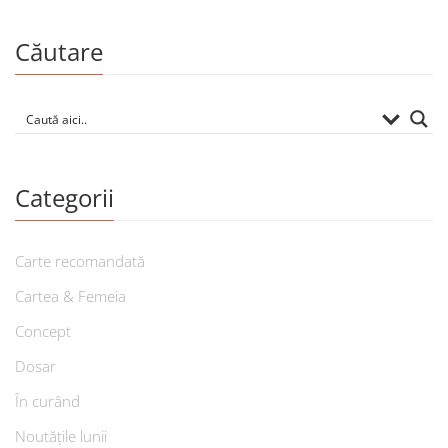
Căutare
Categorii
Carte recomandată
Cartea & Femeia
Concept
Dosar
În curând
Noutățile lunii