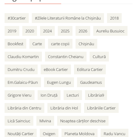
#30cartier
#Zilele Literaturii Române la Chișinău
2018
2019
2020
2024
2025
2026
Aureliu Busuioc
Bookfest
Carte
carte copii
Chișinău
Claudiu Komartin
Constantin Cheianu
Cultură
Dumitru Crudu
eBook Cartier
Editura Cartier
Em.Galaicu-Păun
Eugen Lungu
Gaudeamus
Grigore Vieru
Ion Druță
Lecturi
Librăria9
Librăria din Centru
Librăria din Hol
Librăriile Cartier
Lică Sainciuc
Mivina
Noaptea cărților deschise
Noutăți Cartier
Oxigen
Planeta Moldova
Radu Vancu