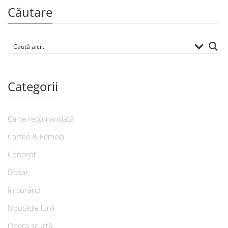
Căutare
Categorii
Carte recomandată
Cartea & Femeia
Concept
Dosar
În curând
Noutățile lunii
Opera scurtă