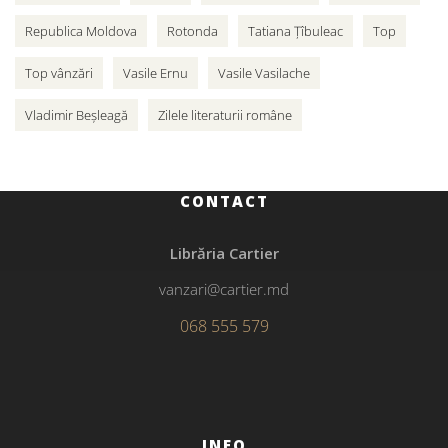
Republica Moldova
Rotonda
Tatiana Țîbuleac
Top
Top vânzări
Vasile Ernu
Vasile Vasilache
Vladimir Beșleagă
Zilele literaturii române
CONTACT
Librăria Cartier
vanzari@cartier.md
068 555 579
INFO