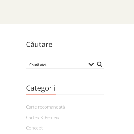
Căutare
Categorii
Carte recomandată
Cartea & Femeia
Concept