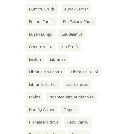
Dumitru Crudu
eBook Cartier
Editura Cartier
Em.Galaicu-Păun
Eugen Lungu
Gaudeamus
Grigore Vieru
Ion Druță
Lecturi
Librăria9
Librăria din Centru
Librăria din Hol
Librăriile Cartier
Lică Sainciuc
Mivina
Noaptea cărților deschise
Noutăți Cartier
Oxigen
Planeta Moldova
Radu Vancu