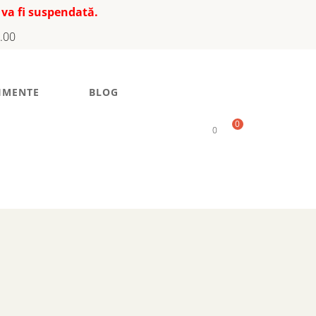
 va fi suspendată.
7.00
IMENTE
BLOG
0
0