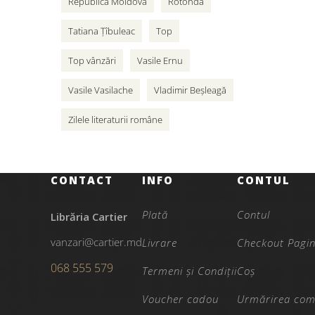
Republica Moldova
Rotonda
Tatiana Țîbuleac
Top
Top vânzări
Vasile Ernu
Vasile Vasilache
Vladimir Beșleagă
Zilele literaturii române
CONTACT
INFO
CONTUL
Plată
Contul
Librăria Cartier
vanzari@cartier.md
Livrare
Checkout Pagi
068 555 579
Termeni și Condiții
Coș
Voucher cadou
Urmărirea com