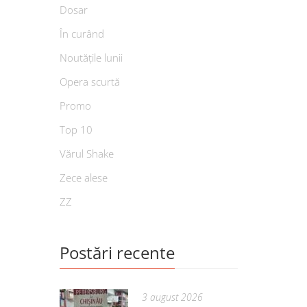
Dosar
În curând
Noutățile lunii
Opera scurtă
Promo
Top 10
Vărul Shake
Zece alese
ZZ
Postări recente
3 august 2026