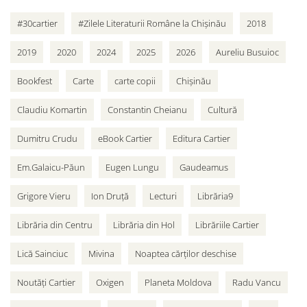
#30cartier
#Zilele Literaturii Române la Chișinău
2018
2019
2020
2024
2025
2026
Aureliu Busuioc
Bookfest
Carte
carte copii
Chișinău
Claudiu Komartin
Constantin Cheianu
Cultură
Dumitru Crudu
eBook Cartier
Editura Cartier
Em.Galaicu-Păun
Eugen Lungu
Gaudeamus
Grigore Vieru
Ion Druță
Lecturi
Librăria9
Librăria din Centru
Librăria din Hol
Librăriile Cartier
Lică Sainciuc
Mivina
Noaptea cărților deschise
Noutăți Cartier
Oxigen
Planeta Moldova
Radu Vancu