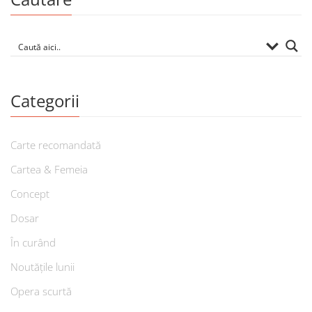
Categorii
Carte recomandată
Cartea & Femeia
Concept
Dosar
În curând
Noutățile lunii
Opera scurtă