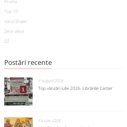
Promo
Top 10
Vărul Shake
Zece alese
ZZ
Postări recente
3 august 2026
Top vânzări iulie 2026. Librăriile Cartier
15 iulie 2026