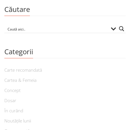
Căutare
Categorii
Carte recomandată
Cartea & Femeia
Concept
Dosar
În curând
Noutățile lunii