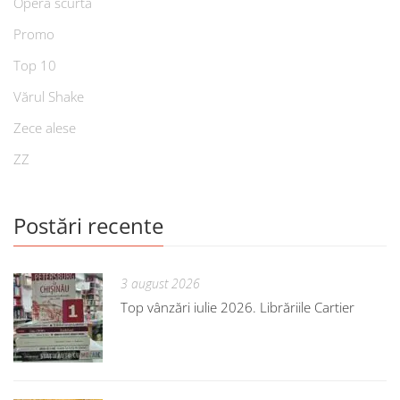
Opera scurtă
Promo
Top 10
Vărul Shake
Zece alese
ZZ
Postări recente
3 august 2026
Top vânzări iulie 2026. Librăriile Cartier