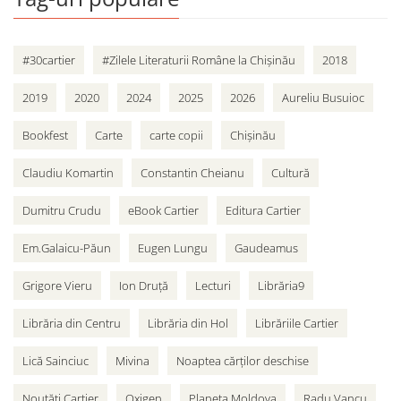
#30cartier
#Zilele Literaturii Române la Chișinău
2018
2019
2020
2024
2025
2026
Aureliu Busuioc
Bookfest
Carte
carte copii
Chișinău
Claudiu Komartin
Constantin Cheianu
Cultură
Dumitru Crudu
eBook Cartier
Editura Cartier
Em.Galaicu-Păun
Eugen Lungu
Gaudeamus
Grigore Vieru
Ion Druță
Lecturi
Librăria9
Librăria din Centru
Librăria din Hol
Librăriile Cartier
Lică Sainciuc
Mivina
Noaptea cărților deschise
Noutăți Cartier
Oxigen
Planeta Moldova
Radu Vancu