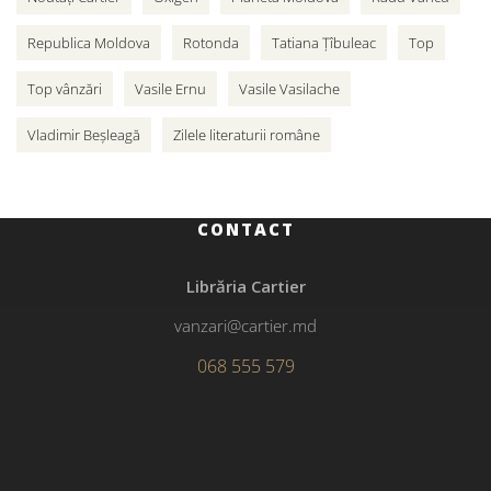
Republica Moldova
Rotonda
Tatiana Țîbuleac
Top
Top vânzări
Vasile Ernu
Vasile Vasilache
Vladimir Beșleagă
Zilele literaturii române
CONTACT
Librăria Cartier
vanzari@cartier.md
068 555 579