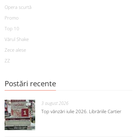
Opera scurtă
Promo
Top 10
Vărul Shake
Zece alese
ZZ
Postări recente
3 august 2026
Top vânzări iulie 2026. Librăriile Cartier