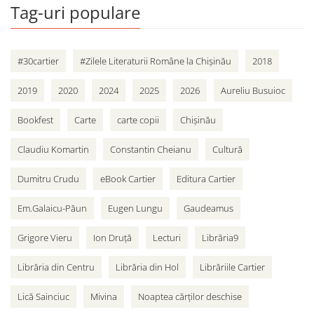
Tag-uri populare
#30cartier
#Zilele Literaturii Române la Chișinău
2018
2019
2020
2024
2025
2026
Aureliu Busuioc
Bookfest
Carte
carte copii
Chișinău
Claudiu Komartin
Constantin Cheianu
Cultură
Dumitru Crudu
eBook Cartier
Editura Cartier
Em.Galaicu-Păun
Eugen Lungu
Gaudeamus
Grigore Vieru
Ion Druță
Lecturi
Librăria9
Librăria din Centru
Librăria din Hol
Librăriile Cartier
Lică Sainciuc
Mivina
Noaptea cărților deschise