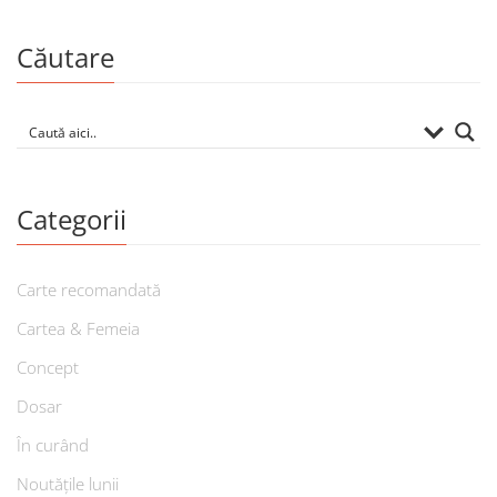
Căutare
Categorii
Carte recomandată
Cartea & Femeia
Concept
Dosar
În curând
Noutățile lunii