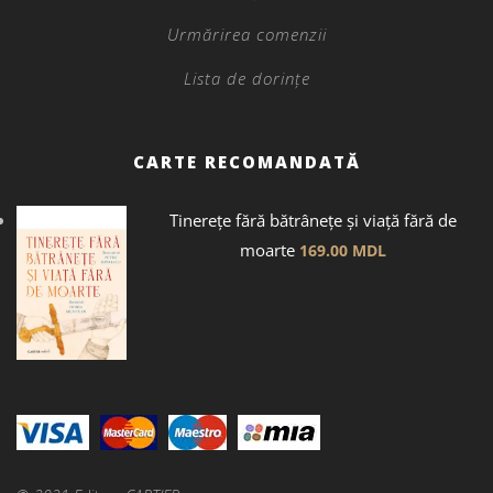
Urmărirea comenzii
Lista de dorințe
CARTE RECOMANDATĂ
Tinerețe fără bătrânețe și viață fără de
moarte
169.00
MDL