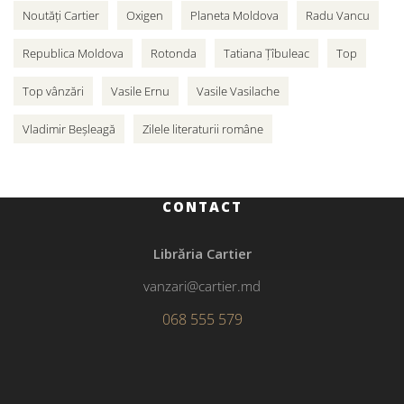
Noutăți Cartier
Oxigen
Planeta Moldova
Radu Vancu
Republica Moldova
Rotonda
Tatiana Țîbuleac
Top
Top vânzări
Vasile Ernu
Vasile Vasilache
Vladimir Beșleagă
Zilele literaturii române
CONTACT
Librăria Cartier
vanzari@cartier.md
068 555 579