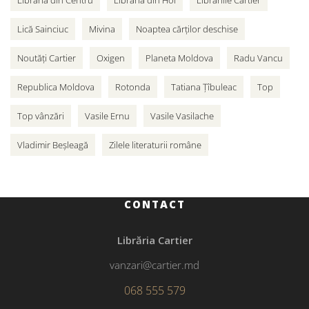
Lică Sainciuc
Mivina
Noaptea cărților deschise
Noutăți Cartier
Oxigen
Planeta Moldova
Radu Vancu
Republica Moldova
Rotonda
Tatiana Țîbuleac
Top
Top vânzări
Vasile Ernu
Vasile Vasilache
Vladimir Beșleagă
Zilele literaturii române
CONTACT
Librăria Cartier
vanzari@cartier.md
068 555 579