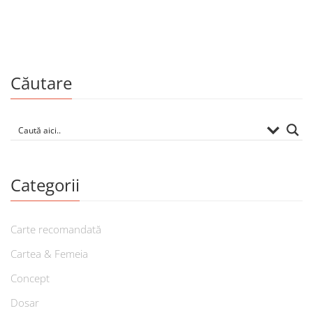
Căutare
Categorii
Carte recomandată
Cartea & Femeia
Concept
Dosar