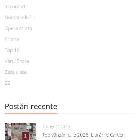
În curând
Noutățile lunii
Opera scurtă
Promo
Top 10
Vărul Shake
Zece alese
ZZ
Postări recente
3 august 2026
Top vânzări iulie 2026. Librăriile Cartier