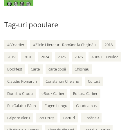
Tag-uri populare
#30cartier
#Zilele Literaturii Române la Chișinău
2018
2019
2020
2024
2025
2026
Aureliu Busuioc
Bookfest
Carte
carte copii
Chișinău
Claudiu Komartin
Constantin Cheianu
Cultură
Dumitru Crudu
eBook Cartier
Editura Cartier
Em.Galaicu-Păun
Eugen Lungu
Gaudeamus
Grigore Vieru
Ion Druță
Lecturi
Librăria9
Librăria din Centru
Librăria din Hol
Librăriile Cartier