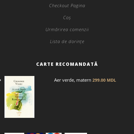
Checkout Pagina
Coș
Urmărirea comenzii
Lista de dorințe
CARTE RECOMANDATĂ
Aer verde, matern
299.00
MDL