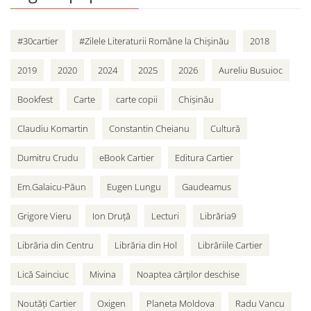
#30cartier
#Zilele Literaturii Române la Chișinău
2018
2019
2020
2024
2025
2026
Aureliu Busuioc
Bookfest
Carte
carte copii
Chișinău
Claudiu Komartin
Constantin Cheianu
Cultură
Dumitru Crudu
eBook Cartier
Editura Cartier
Em.Galaicu-Păun
Eugen Lungu
Gaudeamus
Grigore Vieru
Ion Druță
Lecturi
Librăria9
Librăria din Centru
Librăria din Hol
Librăriile Cartier
Lică Sainciuc
Mivina
Noaptea cărților deschise
Noutăți Cartier
Oxigen
Planeta Moldova
Radu Vancu