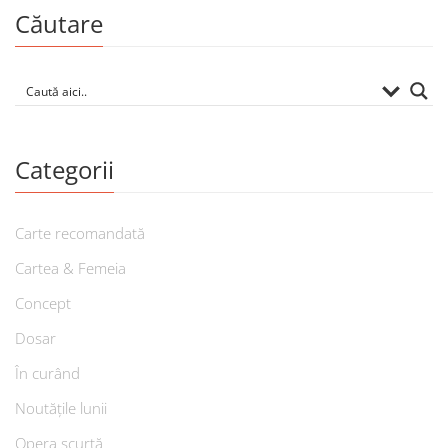
Căutare
Categorii
Carte recomandată
Cartea & Femeia
Concept
Dosar
În curând
Noutățile lunii
Opera scurtă