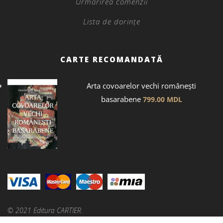
Urmărirea comenzii
Lista de dorințe
CARTE RECOMANDATĂ
Arta covoarelor vechi românești
basarabene
799.00
MDL
© 2021 Editura CARTIER.