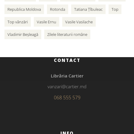
Republica Moldova
Rotonda
Tatiana Țîbuleac
Top
Top vânzări
Vasile Ernu
Vasile Vasilache
Vladimir Beșleagă
Zilele literaturii române
CONTACT
Librăria Cartier
vanzari@cartier.md
068 555 579
INFO