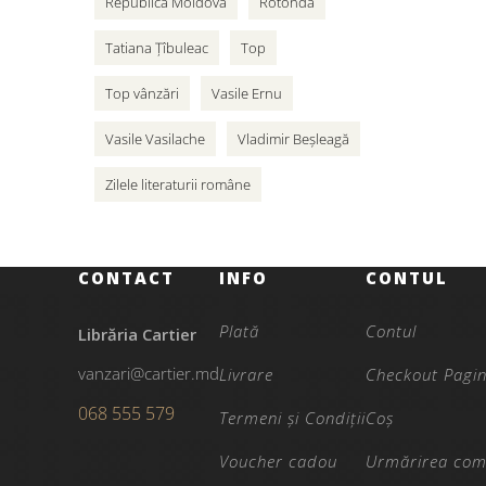
Republica Moldova
Rotonda
Tatiana Țîbuleac
Top
Top vânzări
Vasile Ernu
Vasile Vasilache
Vladimir Beșleagă
Zilele literaturii române
CONTACT
INFO
CONTUL
Plată
Contul
Librăria Cartier
vanzari@cartier.md
Livrare
Checkout Pagi
068 555 579
Termeni și Condiții
Coș
Voucher cadou
Urmărirea com