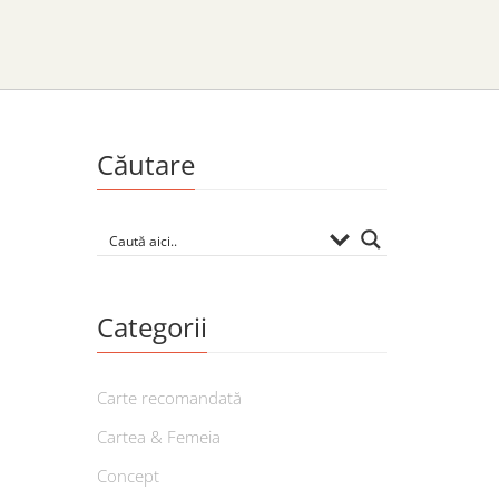
Căutare
Categorii
Carte recomandată
Cartea & Femeia
Concept