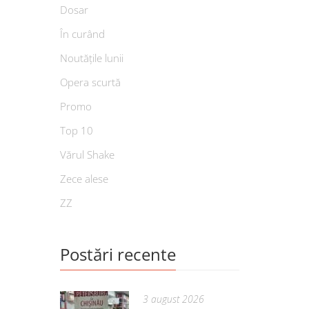
Dosar
În curând
Noutățile lunii
Opera scurtă
Promo
Top 10
Vărul Shake
Zece alese
ZZ
Postări recente
3 august 2026