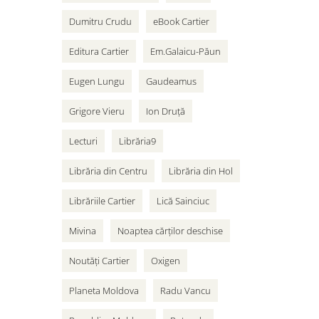
Dumitru Crudu
eBook Cartier
Editura Cartier
Em.Galaicu-Păun
Eugen Lungu
Gaudeamus
Grigore Vieru
Ion Druță
Lecturi
Librăria9
Librăria din Centru
Librăria din Hol
Librăriile Cartier
Lică Sainciuc
Mivina
Noaptea cărților deschise
Noutăți Cartier
Oxigen
Planeta Moldova
Radu Vancu