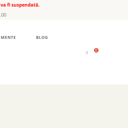
 va fi suspendată.
7.00
IMENTE
BLOG
0
0