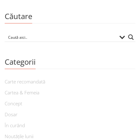
Căutare
Categorii
Carte recomandată
Cartea & Femeia
Concept
Dosar
În curând
Noutățile lunii