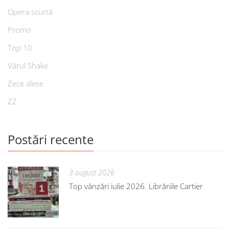
Opera scurtă
Promo
Top 10
Vărul Shake
Zece alese
ZZ
Postări recente
3 august 2026
Top vânzări iulie 2026. Librăriile Cartier