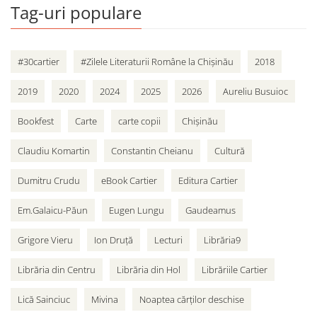
Tag-uri populare
#30cartier
#Zilele Literaturii Române la Chișinău
2018
2019
2020
2024
2025
2026
Aureliu Busuioc
Bookfest
Carte
carte copii
Chișinău
Claudiu Komartin
Constantin Cheianu
Cultură
Dumitru Crudu
eBook Cartier
Editura Cartier
Em.Galaicu-Păun
Eugen Lungu
Gaudeamus
Grigore Vieru
Ion Druță
Lecturi
Librăria9
Librăria din Centru
Librăria din Hol
Librăriile Cartier
Lică Sainciuc
Mivina
Noaptea cărților deschise