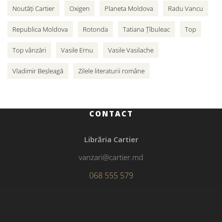
Noutăți Cartier
Oxigen
Planeta Moldova
Radu Vancu
Republica Moldova
Rotonda
Tatiana Țîbuleac
Top
Top vânzări
Vasile Ernu
Vasile Vasilache
Vladimir Beșleagă
Zilele literaturii române
CONTACT
Librăria Cartier
vanzari@cartier.md
068 555 579