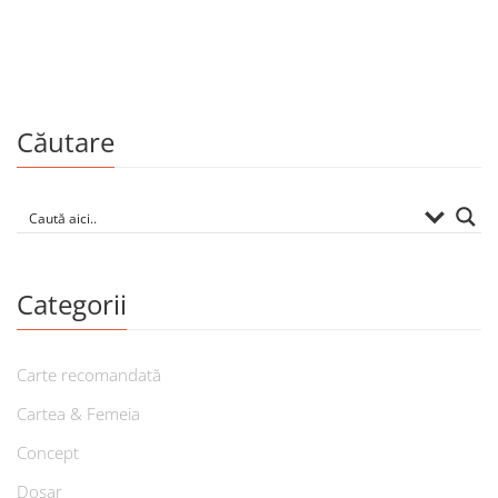
Căutare
Categorii
Carte recomandată
Cartea & Femeia
Concept
Dosar