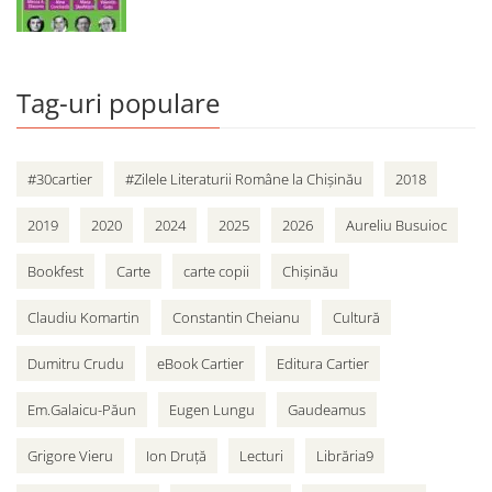
Tag-uri populare
#30cartier
#Zilele Literaturii Române la Chișinău
2018
2019
2020
2024
2025
2026
Aureliu Busuioc
Bookfest
Carte
carte copii
Chișinău
Claudiu Komartin
Constantin Cheianu
Cultură
Dumitru Crudu
eBook Cartier
Editura Cartier
Em.Galaicu-Păun
Eugen Lungu
Gaudeamus
Grigore Vieru
Ion Druță
Lecturi
Librăria9