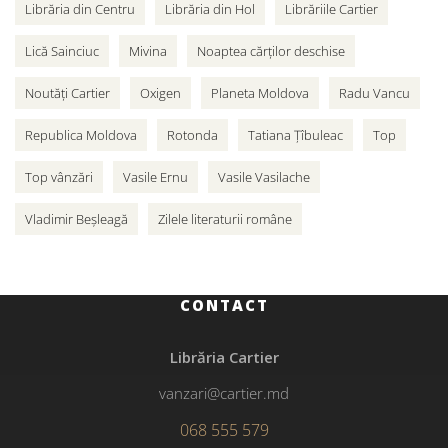
Librăria din Centru
Librăria din Hol
Librăriile Cartier
Lică Sainciuc
Mivina
Noaptea cărților deschise
Noutăți Cartier
Oxigen
Planeta Moldova
Radu Vancu
Republica Moldova
Rotonda
Tatiana Țîbuleac
Top
Top vânzări
Vasile Ernu
Vasile Vasilache
Vladimir Beșleagă
Zilele literaturii române
CONTACT
Librăria Cartier
vanzari@cartier.md
068 555 579