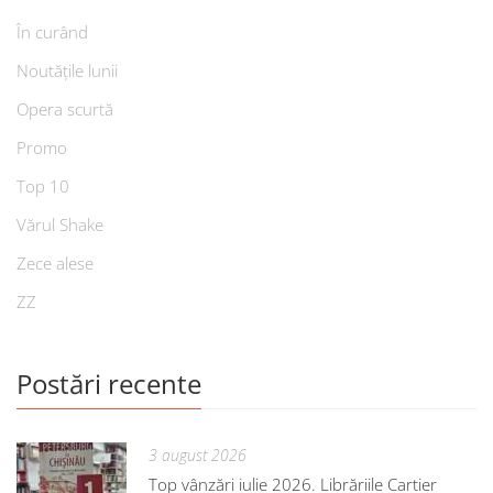
În curând
Noutățile lunii
Opera scurtă
Promo
Top 10
Vărul Shake
Zece alese
ZZ
Postări recente
3 august 2026
Top vânzări iulie 2026. Librăriile Cartier