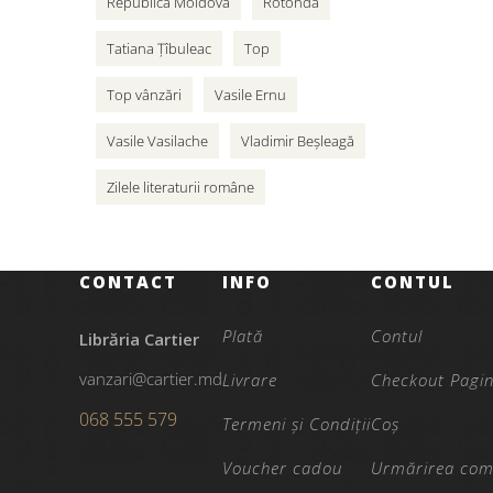
Republica Moldova
Rotonda
Tatiana Țîbuleac
Top
Top vânzări
Vasile Ernu
Vasile Vasilache
Vladimir Beșleagă
Zilele literaturii române
CONTACT
INFO
CONTUL
Plată
Contul
Librăria Cartier
vanzari@cartier.md
Livrare
Checkout Pagi
068 555 579
Termeni și Condiții
Coș
Voucher cadou
Urmărirea com