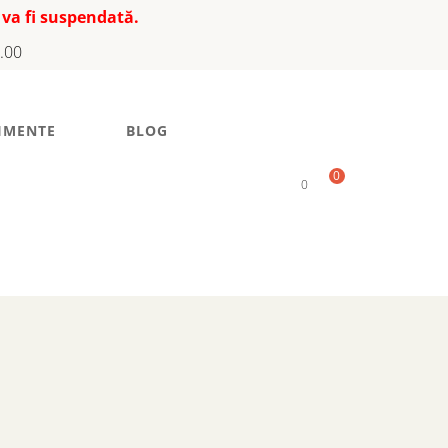
 va fi suspendată.
7.00
IMENTE
BLOG
0
0