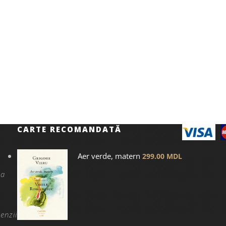
CARTE RECOMANDATĂ
Aer verde, matern
299.00
MDL
na
enzii