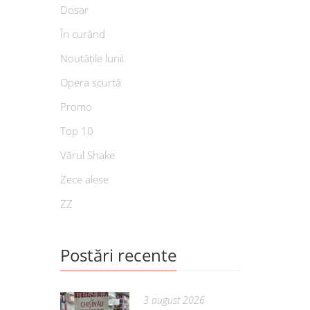
Dosar
În curând
Noutățile lunii
Opera scurtă
Promo
Top 10
Vărul Shake
Zece alese
ZZ
Postări recente
3 august 2026