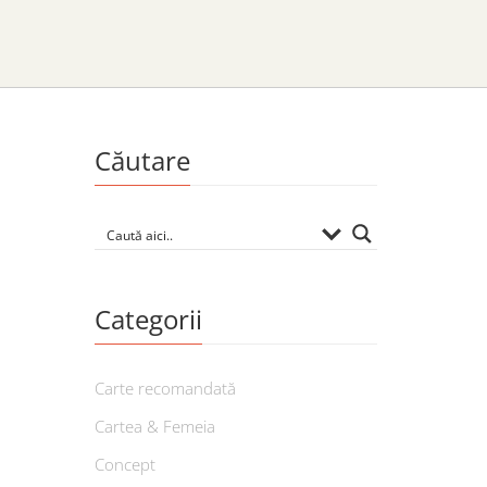
Căutare
Categorii
Carte recomandată
Cartea & Femeia
Concept