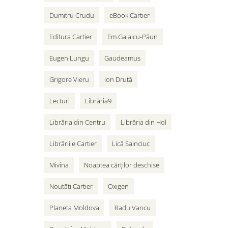
Dumitru Crudu
eBook Cartier
Editura Cartier
Em.Galaicu-Păun
Eugen Lungu
Gaudeamus
Grigore Vieru
Ion Druță
Lecturi
Librăria9
Librăria din Centru
Librăria din Hol
Librăriile Cartier
Lică Sainciuc
Mivina
Noaptea cărților deschise
Noutăți Cartier
Oxigen
Planeta Moldova
Radu Vancu