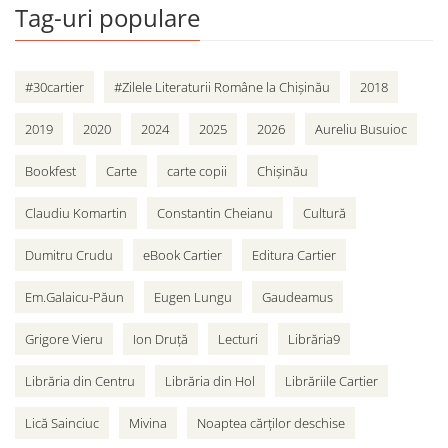
Tag-uri populare
#30cartier
#Zilele Literaturii Române la Chișinău
2018
2019
2020
2024
2025
2026
Aureliu Busuioc
Bookfest
Carte
carte copii
Chișinău
Claudiu Komartin
Constantin Cheianu
Cultură
Dumitru Crudu
eBook Cartier
Editura Cartier
Em.Galaicu-Păun
Eugen Lungu
Gaudeamus
Grigore Vieru
Ion Druță
Lecturi
Librăria9
Librăria din Centru
Librăria din Hol
Librăriile Cartier
Lică Sainciuc
Mivina
Noaptea cărților deschise