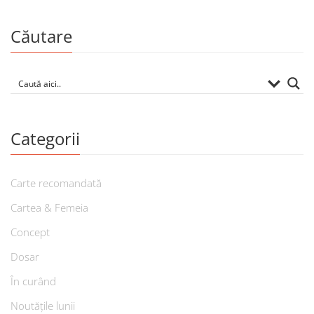
Căutare
Categorii
Carte recomandată
Cartea & Femeia
Concept
Dosar
În curând
Noutățile lunii