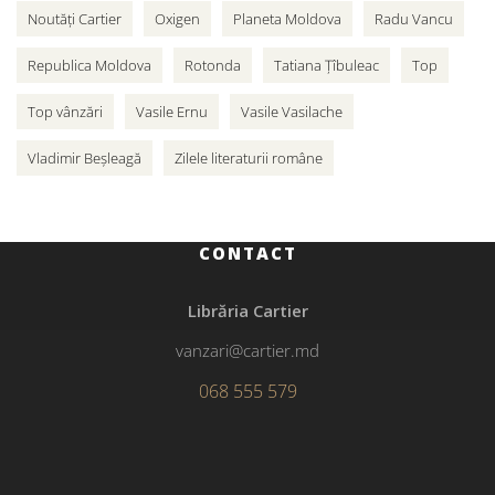
Noutăți Cartier
Oxigen
Planeta Moldova
Radu Vancu
Republica Moldova
Rotonda
Tatiana Țîbuleac
Top
Top vânzări
Vasile Ernu
Vasile Vasilache
Vladimir Beșleagă
Zilele literaturii române
CONTACT
Librăria Cartier
vanzari@cartier.md
068 555 579