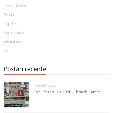
Opera scurtă
Promo
Top 10
Vărul Shake
Zece alese
ZZ
Postări recente
3 august 2026
Top vânzări iulie 2026. Librăriile Cartier