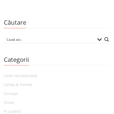
Căutare
Categorii
Carte recomandată
Cartea & Femeia
Concept
Dosar
În curând