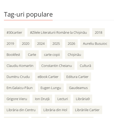
Tag-uri populare
#30cartier
#Zilele Literaturii Române la Chișinău
2018
2019
2020
2024
2025
2026
Aureliu Busuioc
Bookfest
Carte
carte copii
Chișinău
Claudiu Komartin
Constantin Cheianu
Cultură
Dumitru Crudu
eBook Cartier
Editura Cartier
Em.Galaicu-Păun
Eugen Lungu
Gaudeamus
Grigore Vieru
Ion Druță
Lecturi
Librăria9
Librăria din Centru
Librăria din Hol
Librăriile Cartier