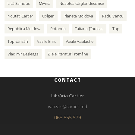
Lică Sainciuc
Mivina
Noaptea cărților deschise
Noutăți Cartier
Oxigen
Planeta Moldova
Radu Vancu
Republica Moldova
Rotonda
Tatiana Țîbuleac
Top
Top vânzări
Vasile Ernu
Vasile Vasilache
Vladimir Beșleagă
Zilele literaturii române
CONTACT
Librăria Cartier
vanzari@cartier.md
068 555 579