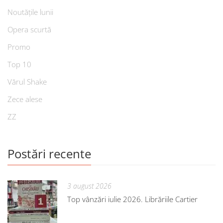
Noutățile lunii
Opera scurtă
Promo
Top 10
Vărul Shake
Zece alese
ZZ
Postări recente
3 august 2026
Top vânzări iulie 2026. Librăriile Cartier