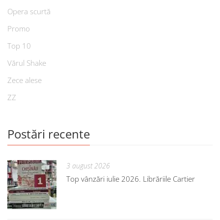
Opera scurtă
Promo
Top 10
Vărul Shake
Zece alese
ZZ
Postări recente
3 august 2026
Top vânzări iulie 2026. Librăriile Cartier