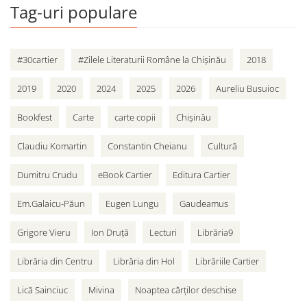
Tag-uri populare
#30cartier
#Zilele Literaturii Române la Chișinău
2018
2019
2020
2024
2025
2026
Aureliu Busuioc
Bookfest
Carte
carte copii
Chișinău
Claudiu Komartin
Constantin Cheianu
Cultură
Dumitru Crudu
eBook Cartier
Editura Cartier
Em.Galaicu-Păun
Eugen Lungu
Gaudeamus
Grigore Vieru
Ion Druță
Lecturi
Librăria9
Librăria din Centru
Librăria din Hol
Librăriile Cartier
Lică Sainciuc
Mivina
Noaptea cărților deschise