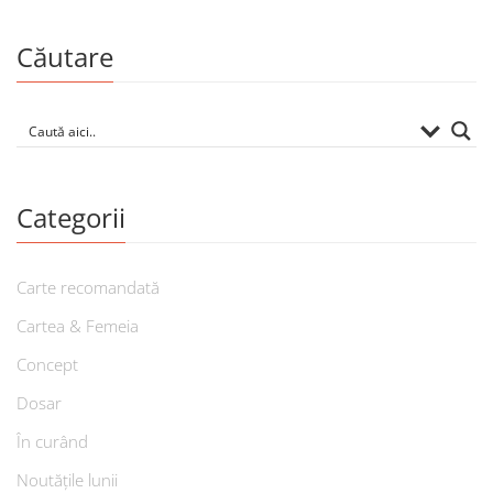
Căutare
Categorii
Carte recomandată
Cartea & Femeia
Concept
Dosar
În curând
Noutățile lunii