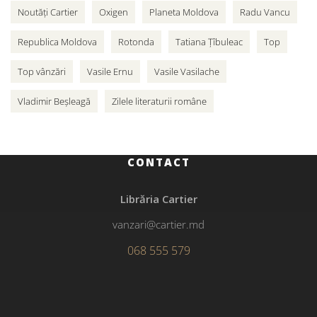
Noutăți Cartier
Oxigen
Planeta Moldova
Radu Vancu
Republica Moldova
Rotonda
Tatiana Țîbuleac
Top
Top vânzări
Vasile Ernu
Vasile Vasilache
Vladimir Beșleagă
Zilele literaturii române
CONTACT
Librăria Cartier
vanzari@cartier.md
068 555 579