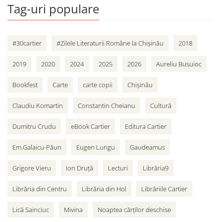
Tag-uri populare
#30cartier
#Zilele Literaturii Române la Chișinău
2018
2019
2020
2024
2025
2026
Aureliu Busuioc
Bookfest
Carte
carte copii
Chișinău
Claudiu Komartin
Constantin Cheianu
Cultură
Dumitru Crudu
eBook Cartier
Editura Cartier
Em.Galaicu-Păun
Eugen Lungu
Gaudeamus
Grigore Vieru
Ion Druță
Lecturi
Librăria9
Librăria din Centru
Librăria din Hol
Librăriile Cartier
Lică Sainciuc
Mivina
Noaptea cărților deschise