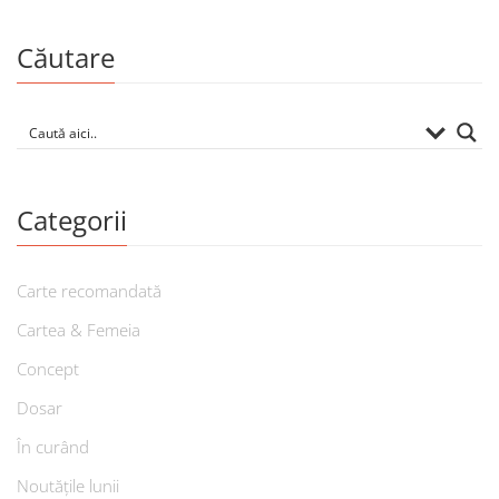
Căutare
Categorii
Carte recomandată
Cartea & Femeia
Concept
Dosar
În curând
Noutățile lunii