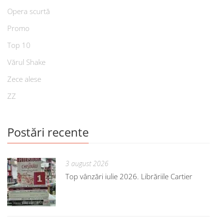
Opera scurtă
Promo
Top 10
Vărul Shake
Zece alese
ZZ
Postări recente
3 august 2026
Top vânzări iulie 2026. Librăriile Cartier