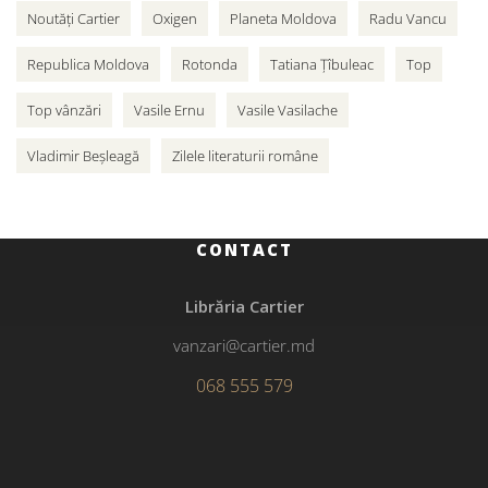
Noutăți Cartier
Oxigen
Planeta Moldova
Radu Vancu
Republica Moldova
Rotonda
Tatiana Țîbuleac
Top
Top vânzări
Vasile Ernu
Vasile Vasilache
Vladimir Beșleagă
Zilele literaturii române
CONTACT
Librăria Cartier
vanzari@cartier.md
068 555 579