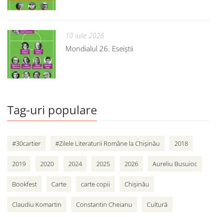
10 iulie 2026
Mondialul 26. Eseiștii
Tag-uri populare
#30cartier
#Zilele Literaturii Române la Chișinău
2018
2019
2020
2024
2025
2026
Aureliu Busuioc
Bookfest
Carte
carte copii
Chișinău
Claudiu Komartin
Constantin Cheianu
Cultură