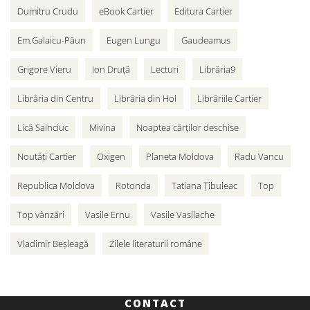
Dumitru Crudu
eBook Cartier
Editura Cartier
Em.Galaicu-Păun
Eugen Lungu
Gaudeamus
Grigore Vieru
Ion Druță
Lecturi
Librăria9
Librăria din Centru
Librăria din Hol
Librăriile Cartier
Lică Sainciuc
Mivina
Noaptea cărților deschise
Noutăți Cartier
Oxigen
Planeta Moldova
Radu Vancu
Republica Moldova
Rotonda
Tatiana Țîbuleac
Top
Top vânzări
Vasile Ernu
Vasile Vasilache
Vladimir Beșleagă
Zilele literaturii române
CONTACT