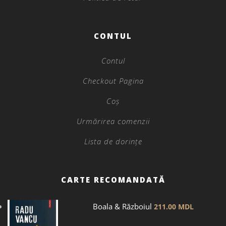
CONTUL
Contul
Checkout Pagina
Coș
Urmărirea comenzii
Lista de dorințe
CARTE RECOMANDATĂ
Boala & Războiul
211.00
MDL