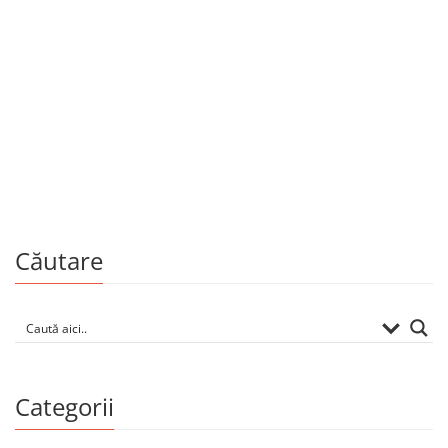
Două întrebări
Una dintre cărțile mele a intrat în Top 10 cele mai citite
cărți ale anului, sondaj realizat de Biblioteca Națională. E o
mare surpriză. Sunt sceptic că lumea se repede […]
Căutare
Categorii