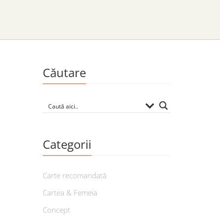
Căutare
Categorii
Carte recomandată
Cartea & Femeia
Concept