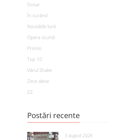
Dosar
În curând
Noutățile lunii
Opera scurtă
Promo
Top 10
Vărul Shake
Zece alese
ZZ
Postări recente
3 august 2026