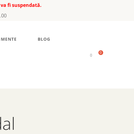
 va fi suspendată.
7.00
IMENTE
BLOG
0
0
al