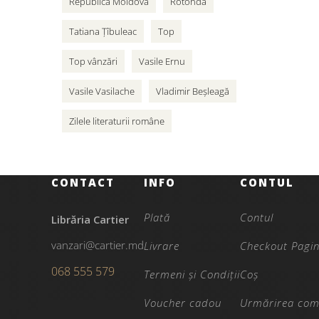
Republica Moldova
Rotonda
Tatiana Țîbuleac
Top
Top vânzări
Vasile Ernu
Vasile Vasilache
Vladimir Beșleagă
Zilele literaturii române
CONTACT
INFO
CONTUL
Plată
Contul
Librăria Cartier
vanzari@cartier.md
Livrare
Checkout Pagi
068 555 579
Termeni și Condiții
Coș
Voucher cadou
Urmărirea com