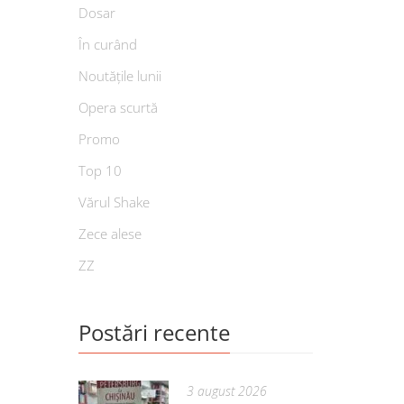
Dosar
În curând
Noutățile lunii
Opera scurtă
Promo
Top 10
Vărul Shake
Zece alese
ZZ
Postări recente
3 august 2026