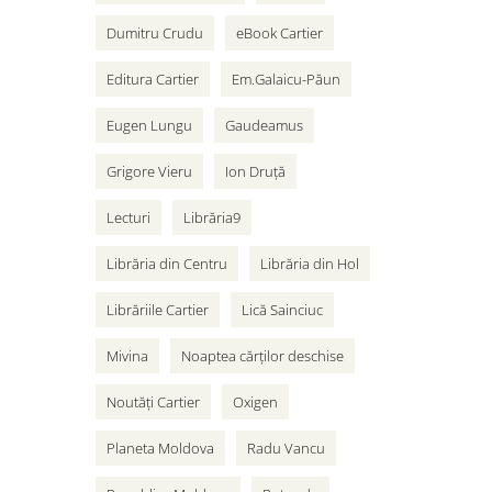
Dumitru Crudu
eBook Cartier
Editura Cartier
Em.Galaicu-Păun
Eugen Lungu
Gaudeamus
Grigore Vieru
Ion Druță
Lecturi
Librăria9
Librăria din Centru
Librăria din Hol
Librăriile Cartier
Lică Sainciuc
Mivina
Noaptea cărților deschise
Noutăți Cartier
Oxigen
Planeta Moldova
Radu Vancu