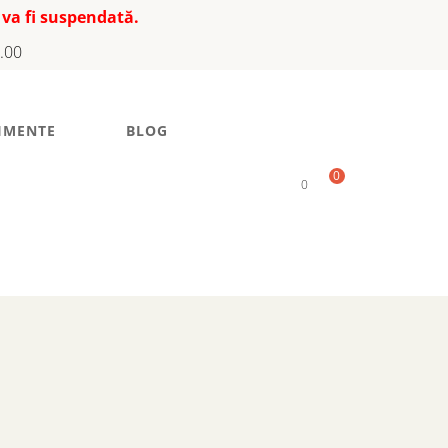
 va fi suspendată.
7.00
IMENTE
BLOG
0
0