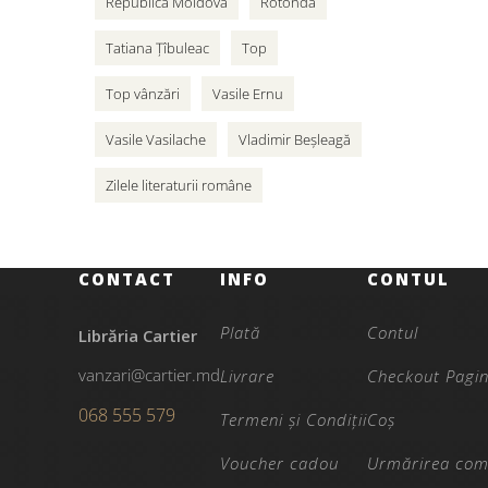
Republica Moldova
Rotonda
Tatiana Țîbuleac
Top
Top vânzări
Vasile Ernu
Vasile Vasilache
Vladimir Beșleagă
Zilele literaturii române
CONTACT
INFO
CONTUL
Plată
Contul
Librăria Cartier
vanzari@cartier.md
Livrare
Checkout Pagi
068 555 579
Termeni și Condiții
Coș
Voucher cadou
Urmărirea com