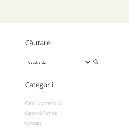
Căutare
Categorii
Carte recomandată
Cartea & Femeia
Concept