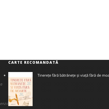
CARTE RECOMANDATĂ
Tinerețe fără bătrânețe și viață fără de mo
na
enzii