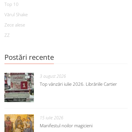
Top 10
Vărul Shake
Zece alese
ZZ
Postări recente
3 august 2026
Top vânzări iulie 2026. Librăriile Cartier
15 iulie 2026
Manifestul noilor magicieni