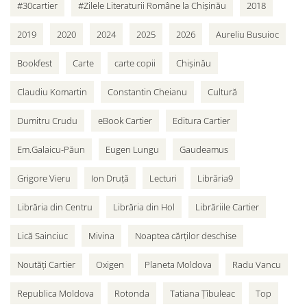
#30cartier
#Zilele Literaturii Române la Chișinău
2018
2019
2020
2024
2025
2026
Aureliu Busuioc
Bookfest
Carte
carte copii
Chișinău
Claudiu Komartin
Constantin Cheianu
Cultură
Dumitru Crudu
eBook Cartier
Editura Cartier
Em.Galaicu-Păun
Eugen Lungu
Gaudeamus
Grigore Vieru
Ion Druță
Lecturi
Librăria9
Librăria din Centru
Librăria din Hol
Librăriile Cartier
Lică Sainciuc
Mivina
Noaptea cărților deschise
Noutăți Cartier
Oxigen
Planeta Moldova
Radu Vancu
Republica Moldova
Rotonda
Tatiana Țîbuleac
Top