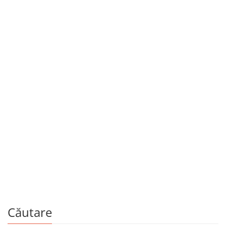
20 august 2012
Poetul e la Librăria 9
Anatol Grosu este poet. Este un poet bun. L-a avut ca
maestru pe Radu Vancu. Un foarte bun poet. Care, la
rândul său, l-a avut ca maestru pe Mircea Ivănescu. […]
Căutare