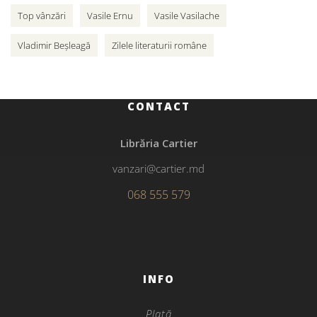
Top vânzări
Vasile Ernu
Vasile Vasilache
Vladimir Beșleagă
Zilele literaturii române
CONTACT
Librăria Cartier
vanzari@cartier.md
068 555 579
INFO
Plată