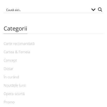
Categorii
Carte recomandată
Cartea & Femeia
Concept
Dosar
În curând
Noutățile lunii
Opera scurtă
Promo