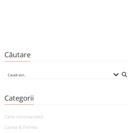
la hotel Codru, lansare expoziție foto Angela Aramă, festival
de rock. Parcă […]
Căutare
Categorii
Carte recomandată
Cartea & Femeia