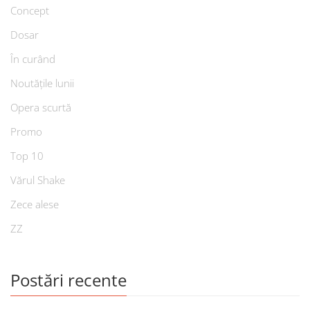
Concept
Dosar
În curând
Noutățile lunii
Opera scurtă
Promo
Top 10
Vărul Shake
Zece alese
ZZ
Postări recente