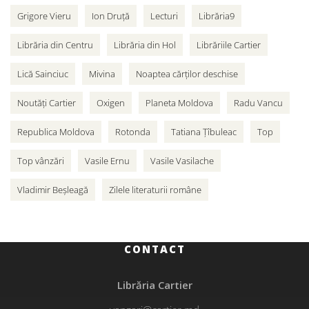
Grigore Vieru
Ion Druță
Lecturi
Librăria9
Librăria din Centru
Librăria din Hol
Librăriile Cartier
Lică Sainciuc
Mivina
Noaptea cărților deschise
Noutăți Cartier
Oxigen
Planeta Moldova
Radu Vancu
Republica Moldova
Rotonda
Tatiana Țîbuleac
Top
Top vânzări
Vasile Ernu
Vasile Vasilache
Vladimir Beșleagă
Zilele literaturii române
CONTACT
Librăria Cartier