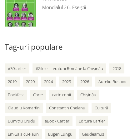
Mondialul 26. Eseiștii
Tag-uri populare
#30cartier
#Zilele Literaturii Române la Chișinău
2018
2019
2020
2024
2025
2026
Aureliu Busuioc
Bookfest
Carte
carte copii
Chișinău
Claudiu Komartin
Constantin Cheianu
Cultură
Dumitru Crudu
eBook Cartier
Editura Cartier
Em.Galaicu-Păun
Eugen Lungu
Gaudeamus