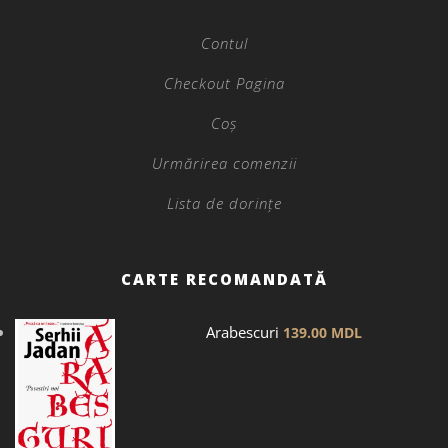
Contul
Checkout Pagina
Coș
Urmărirea comenzii
Lista de dorințe
CARTE RECOMANDATĂ
Arabescuri
139.00
MDL