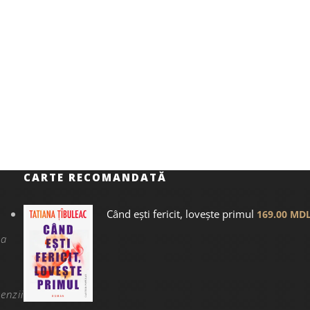
CARTE RECOMANDATĂ
Când ești fericit, lovește primul
169.00
MD
na
enzii