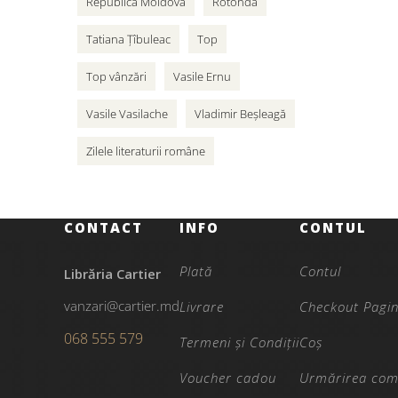
Republica Moldova
Rotonda
Tatiana Țîbuleac
Top
Top vânzări
Vasile Ernu
Vasile Vasilache
Vladimir Beșleagă
Zilele literaturii române
CONTACT
INFO
CONTUL
Plată
Contul
Librăria Cartier
vanzari@cartier.md
Livrare
Checkout Pagi
068 555 579
Termeni și Condiții
Coș
Voucher cadou
Urmărirea com