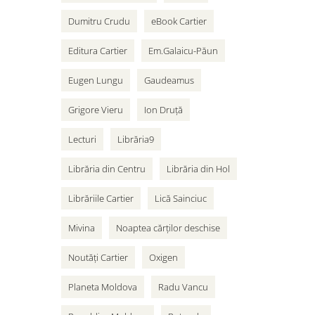
Dumitru Crudu
eBook Cartier
Editura Cartier
Em.Galaicu-Păun
Eugen Lungu
Gaudeamus
Grigore Vieru
Ion Druță
Lecturi
Librăria9
Librăria din Centru
Librăria din Hol
Librăriile Cartier
Lică Sainciuc
Mivina
Noaptea cărților deschise
Noutăți Cartier
Oxigen
Planeta Moldova
Radu Vancu