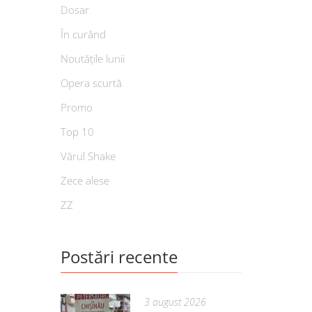
Dosar
În curând
Noutățile lunii
Opera scurtă
Promo
Top 10
Vărul Shake
Zece alese
ZZ
Postări recente
3 august 2026