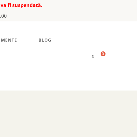
 va fi suspendată.
7.00
IMENTE
BLOG
0
0