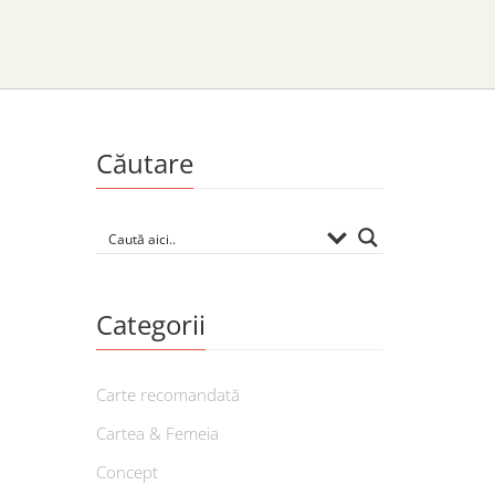
Căutare
Categorii
Carte recomandată
Cartea & Femeia
Concept